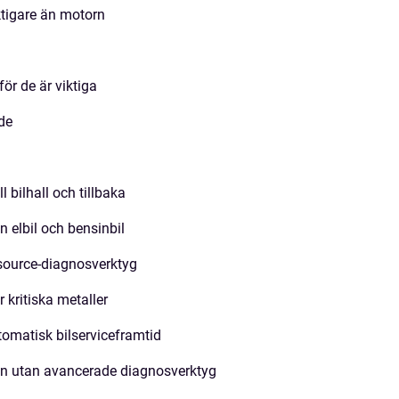
ktigare än motorn
ör de är viktiga
de
ll bilhall och tillbaka
n elbil och bensinbil
source‑diagnosverktyg
r kritiska metaller
tomatisk bilserviceframtid
ilen utan avancerade diagnosverktyg