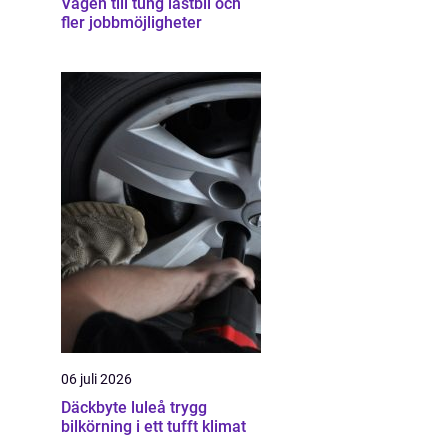
Vägen till tung lastbil och
fler jobbmöjligheter
06 juli 2026
Däckbyte luleå trygg
bilkörning i ett tufft klimat