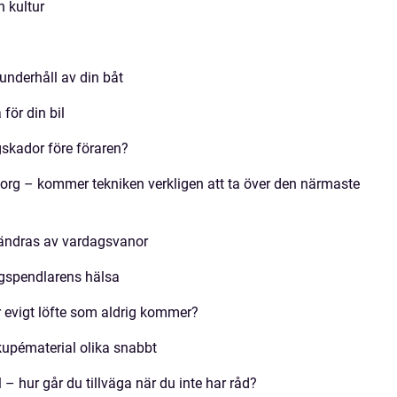
h kultur
 underhåll av din båt
för din bil
skador före föraren?
org – kommer tekniken verkligen att ta över den närmaste
örändras av vardagsvanor
agspendlarens hälsa
er evigt löfte som aldrig kommer?
a kupématerial olika snabbt
 – hur går du tillväga när du inte har råd?