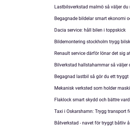
Lastbilsverkstad malmö så väljer du r
Begagnade bildelar smart ekonomi oc
Dacia service: håll bilen i toppskick
Bildemontering stockholm trygg bils
Renault service därför lönar det sig 
Bilverkstad hallstahammar så väljer du
Begagnad lastbil så gör du ett trygg
Mekanisk verksted som holder maski
Flaklock smart skydd och bättre var
Taxi i Oskarshamn: Trygg transport f
Båtverkstad - navet för tryggt båtliv å