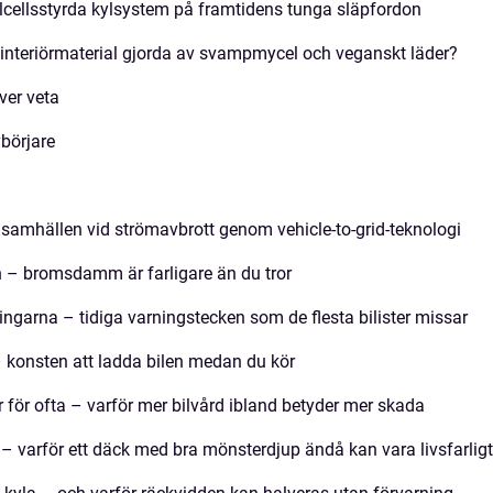
lcellsstyrda kylsystem på framtidens tunga släpfordon
 interiörmaterial gjorda av svampmycel och veganskt läder?
ver veta
börjare
 samhällen vid strömavbrott genom vehicle-to-grid-teknologi
len – bromsdamm är farligare än du tror
ningarna – tidiga varningstecken som de flesta bilister missar
 konsten att ladda bilen medan du kör
 för ofta – varför mer bilvård ibland betyder mer skada
– varför ett däck med bra mönsterdjup ändå kan vara livsfarligt