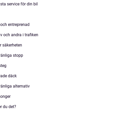
ta service för din bil
d och entreprenad
v och andra i trafiken
r säkerheten
vänliga stopp
steg
rade däck
änliga alternativ
songer
r du det?