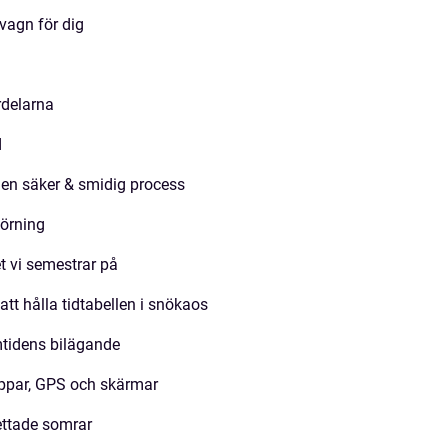
 vagn för dig
rdelarna
d
l en säker & smidig process
körning
t vi semestrar på
tt hålla tidtabellen i snökaos
mtidens bilägande
 appar, GPS och skärmar
hettade somrar