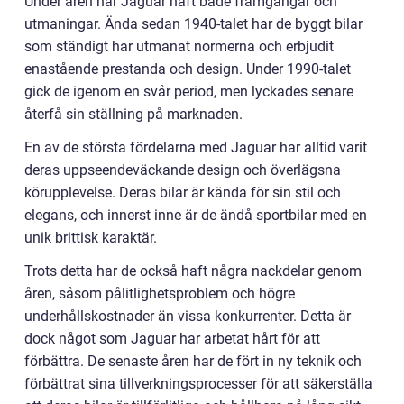
Under åren har Jaguar haft både framgångar och
utmaningar. Ända sedan 1940-talet har de byggt bilar
som ständigt har utmanat normerna och erbjudit
enastående prestanda och design. Under 1990-talet
gick de igenom en svår period, men lyckades senare
återfå sin ställning på marknaden.
En av de största fördelarna med Jaguar har alltid varit
deras uppseendeväckande design och överlägsna
körupplevelse. Deras bilar är kända för sin stil och
elegans, och innerst inne är de ändå sportbilar med en
unik brittisk karaktär.
Trots detta har de också haft några nackdelar genom
åren, såsom pålitlighetsproblem och högre
underhållskostnader än vissa konkurrenter. Detta är
dock något som Jaguar har arbetat hårt för att
förbättra. De senaste åren har de fört in ny teknik och
förbättrat sina tillverkningsprocesser för att säkerställa