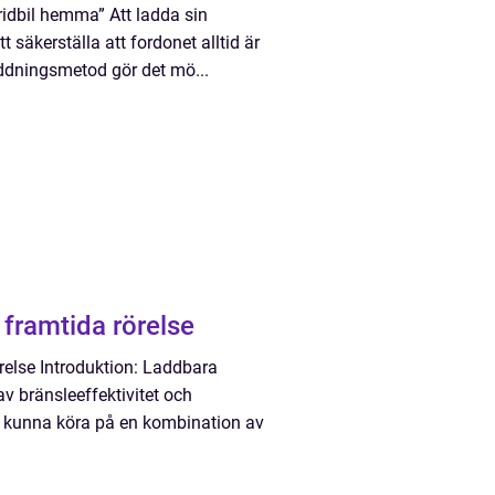
ridbil hemma” Att ladda sin
 säkerställa att fordonet alltid är
addningsmetod gör det mö...
kt av en framtida rörelse
örelse Introduktion: Laddbara
v bränsleeffektivitet och
t kunna köra på en kombination av