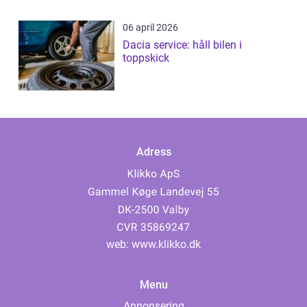
06 april 2026
Dacia service: håll bilen i
toppskick
Adress
web:
www.klikko.dk
Menu
Annonsering