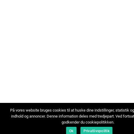
På vores website bruges cookies til at huske dine indstillinger, statistik o
indhold og annoncer. Denne information deles med tredjepart. Ved fortsa
godkender du cookiepolitikken.
Ok
Privatlivspolitik