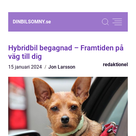
DINBILSOMNY.
se
Hybridbil begagnad – Framtiden på
väg till dig
redaktionel
15 januari 2024
Jon Larsson