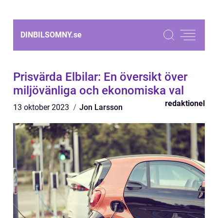
DINBILSOMNY.
se
Prisvärda Elbilar: En översikt över
miljövänliga och ekonomiska val
redaktionel
13 oktober 2023
Jon Larsson