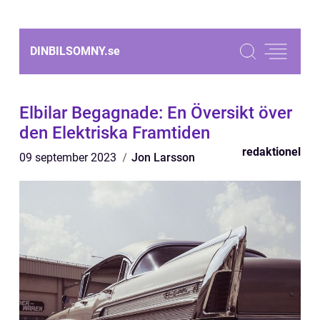
DINBILSOMNY.
se
Elbilar Begagnade: En Översikt över
den Elektriska Framtiden
redaktionel
09 september 2023
Jon Larsson