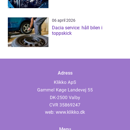
06 april 2026
Dacia service: håll bilen i
toppskick
Adress
web:
www.klikko.dk
Menu