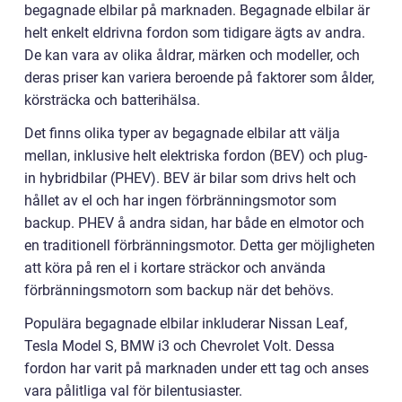
begagnade elbilar på marknaden. Begagnade elbilar är
helt enkelt eldrivna fordon som tidigare ägts av andra.
De kan vara av olika åldrar, märken och modeller, och
deras priser kan variera beroende på faktorer som ålder,
körsträcka och batterihälsa.
Det finns olika typer av begagnade elbilar att välja
mellan, inklusive helt elektriska fordon (BEV) och plug-
in hybridbilar (PHEV). BEV är bilar som drivs helt och
hållet av el och har ingen förbränningsmotor som
backup. PHEV å andra sidan, har både en elmotor och
en traditionell förbränningsmotor. Detta ger möjligheten
att köra på ren el i kortare sträckor och använda
förbränningsmotorn som backup när det behövs.
Populära begagnade elbilar inkluderar Nissan Leaf,
Tesla Model S, BMW i3 och Chevrolet Volt. Dessa
fordon har varit på marknaden under ett tag och anses
vara pålitliga val för bilentusiaster.