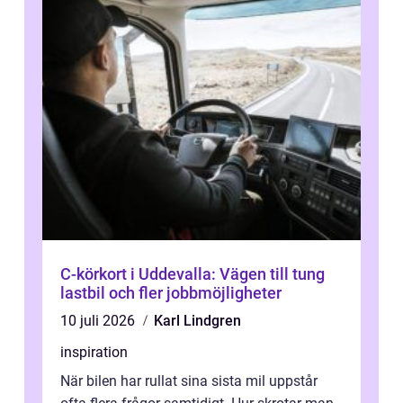
C-körkort i Uddevalla: Vägen till tung
lastbil och fler jobbmöjligheter
10 juli 2026
Karl Lindgren
inspiration
När bilen har rullat sina sista mil uppstår