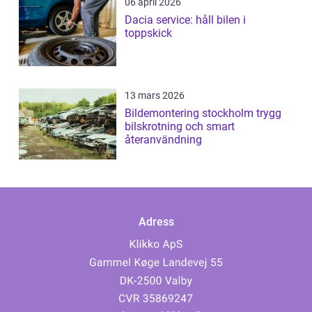
06 april 2026
Dacia service: håll bilen i
toppskick
13 mars 2026
Bildemontering stockholm trygg
bilskrotning och smart
återanvändning
Adress