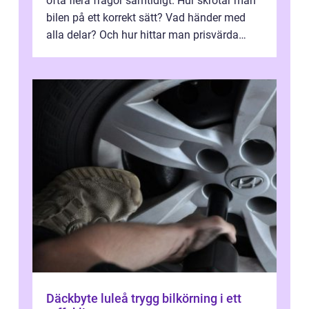
ofta flera frågor samtidigt. Hur skrotar man
bilen på ett korrekt sätt? Vad händer med
alla delar? Och hur hittar man prisvärda
reservdelar utan att tumma p...
Däckbyte luleå trygg bilkörning i ett