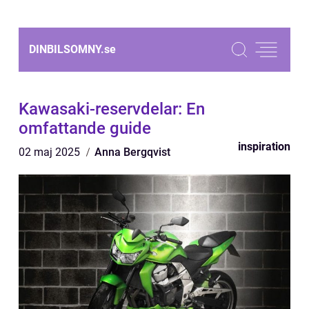
DINBILSOMNY.
se
Kawasaki-reservdelar: En
omfattande guide
inspiration
02 maj 2025
Anna Bergqvist