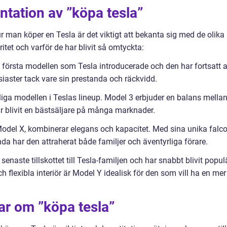
tation av ”köpa tesla”
ur man köper en Tesla är det viktigt att bekanta sig med de olika
itet och varför de har blivit så omtyckta:
första modellen som Tesla introducerade och den har fortsatt a
iaster tack vare sin prestanda och räckvidd.
ga modellen i Teslas lineup. Model 3 erbjuder en balans mella
ar blivit en bästsäljare på många marknader.
odel X, kombinerar elegans och kapacitet. Med sina unika falco
a har den attraherat både familjer och äventyrliga förare.
aste tillskottet till Tesla-familjen och har snabbt blivit populä
 flexibla interiör är Model Y idealisk för den som vill ha en mer
ar om ”köpa tesla”