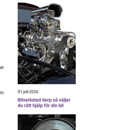
er
01 juli 2026
om
Bilverkstad tierp så väljer
du rätt hjälp för din bil