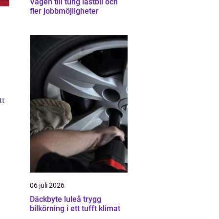
Vägen till tung lastbil och
fler jobbmöjligheter
tt
06 juli 2026
Däckbyte luleå trygg
bilkörning i ett tufft klimat