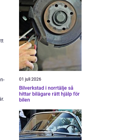
tt
n
01 juli 2026
n-
Bilverkstad i norrtälje så
hittar bilägare rätt hjälp för
r.
bilen