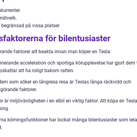
kurrenter.
nätverk.
 begränsad på vissa platser.
faktorerna för bilentusiaster
görande faktorer att beakta innan man köper en Tesla:
nerande acceleration och sportiga körupplevelse har gjort dem t
pskattar att ha roligt bakom ratten.
dem som söker en långresa resa är Teslas långa räckvidd och
vgörande faktorer.
är miljövänligheten i en elbil en viktig faktor. Att köpa en Tesl
ning.
a körningsfunktioner har lockat många bilentusiaster som leta
t.