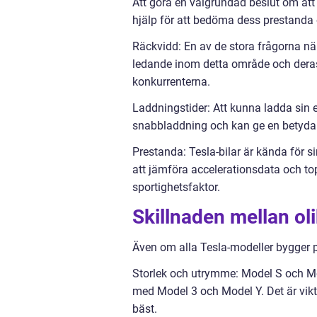
Att göra en välgrundad beslut om att 
hjälp för att bedöma dess prestanda o
Räckvidd: En av de stora frågorna när 
ledande inom detta område och deras
konkurrenterna.
Laddningstider: Att kunna ladda sin e
snabbladdning och kan ge en betydan
Prestanda: Tesla-bilar är kända för
att jämföra accelerationsdata och to
sportighetsfaktor.
Skillnaden mellan oli
Även om alla Tesla-modeller bygger p
Storlek och utrymme: Model S och Mo
med Model 3 och Model Y. Det är vikti
bäst.