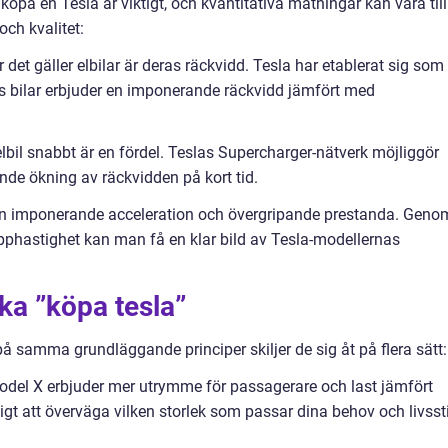
köpa en Tesla är viktigt, och kvantitativa mätningar kan vara till
ch kvalitet:
det gäller elbilar är deras räckvidd. Tesla har etablerat sig som
 bilar erbjuder en imponerande räckvidd jämfört med
lbil snabbt är en fördel. Teslas Supercharger-nätverk möjliggör
de ökning av räckvidden på kort tid.
 sin imponerande acceleration och övergripande prestanda. Geno
pphastighet kan man få en klar bild av Tesla-modellernas
ka ”köpa tesla”
å samma grundläggande principer skiljer de sig åt på flera sätt:
del X erbjuder mer utrymme för passagerare och last jämfört
gt att överväga vilken storlek som passar dina behov och livssti