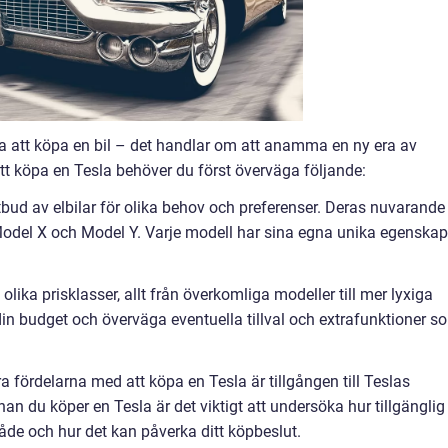
a att köpa en bil – det handlar om att anamma en ny era av
att köpa en Tesla behöver du först överväga följande:
utbud av elbilar för olika behov och preferenser. Deras nuvarande
Model X och Model Y. Varje modell har sina egna unika egenskap
olika prisklasser, allt från överkomliga modeller till mer lyxiga
ra din budget och överväga eventuella tillval och extrafunktioner s
a fördelarna med att köpa en Tesla är tillgången till Teslas
n du köper en Tesla är det viktigt att undersöka hur tillgänglig
råde och hur det kan påverka ditt köpbeslut.