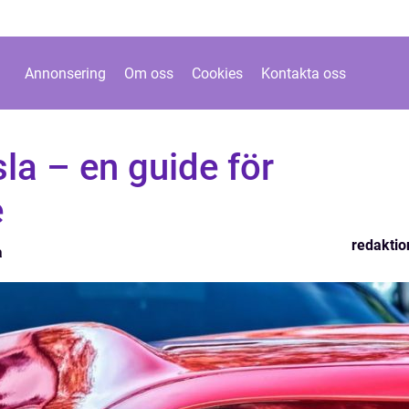
Annonsering
Om oss
Cookies
Kontakta oss
sla – en guide för
e
redaktio
a