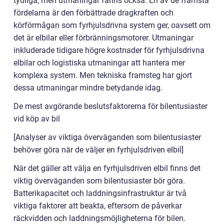
tydliga, men utmaningar fanns också. En av de främsta
fördelarna är den förbättrade dragkraften och
körförmågan som fyrhjulsdrivna system ger, oavsett om
det är elbilar eller förbränningsmotorer. Utmaningar
inkluderade tidigare högre kostnader för fyrhjulsdrivna
elbilar och logistiska utmaningar att hantera mer
komplexa system. Men tekniska framsteg har gjort
dessa utmaningar mindre betydande idag.
De mest avgörande beslutsfaktorerna för bilentusiaster
vid köp av bil
[Analyser av viktiga överväganden som bilentusiaster
behöver göra när de väljer en fyrhjulsdriven elbil]
När det gäller att välja en fyrhjulsdriven elbil finns det
viktig överväganden som bilentusiaster bör göra.
Batterikapacitet och laddningsinfrastruktur är två
viktiga faktorer att beakta, eftersom de påverkar
räckvidden och laddningsmöjligheterna för bilen.