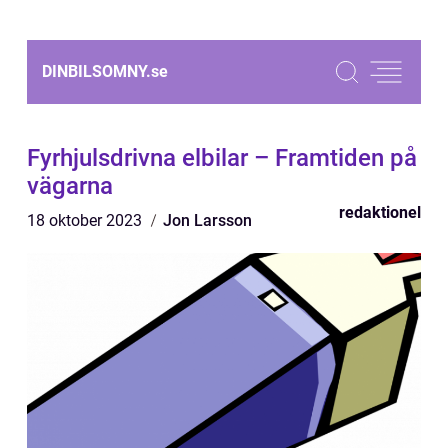
DINBILSOMNY.
se
Fyrhjulsdrivna elbilar – Framtiden på
vägarna
redaktionel
18 oktober 2023
Jon Larsson