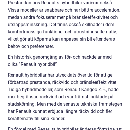
Prestandan hos Renaults hybridbilar varierar också.
Vissa modeller är snabbare och har bättre acceleration,
medan andra fokuserar mer på bränsleeffektivitet och
utsläppsminskning. Det finns också skillnader i dem
komfortmässiga funktioner och utrustningsalternativ,
vilket gör att köparna kan anpassa sin bil efter deras
behov och preferenser.
En historisk genomgång av för- och nackdelar med
olika ”Renault hybridbil”
Renault hybridbilar har utvecklats över tid för att ge
förbättrad prestanda, räckvidd och bränsleeffektivitet.
Tidiga hybridmodeller, som Renault Kangoo Z.E., hade
mer begränsad räckvidd och var främst inriktade på
stadskörning. Men med de senaste tekniska framstegen
har Renault kunnat erbjuda längre räckvidd och fler
köralternativ till sina kunder.
En fördel med Renaults hybridbilar är deras förmåga att