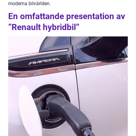
moderna bilvärlden.
En omfattande presentation av
”Renault hybridbil”