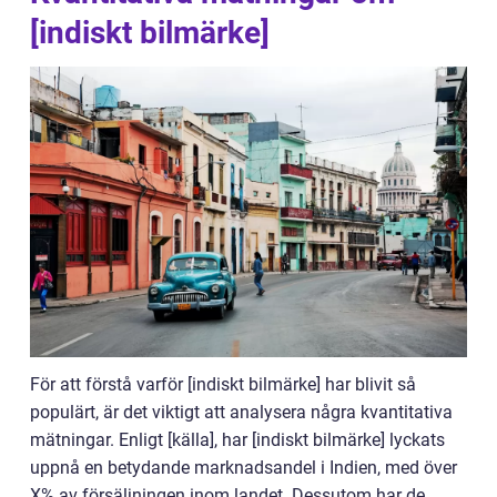
[indiskt bilmärke]
För att förstå varför [indiskt bilmärke] har blivit så
populärt, är det viktigt att analysera några kvantitativa
mätningar. Enligt [källa], har [indiskt bilmärke] lyckats
uppnå en betydande marknadsandel i Indien, med över
X% av försäljningen inom landet. Dessutom har de