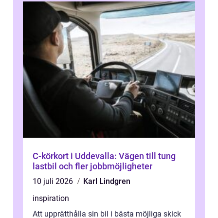
C-körkort i Uddevalla: Vägen till tung
lastbil och fler jobbmöjligheter
10 juli 2026
Karl Lindgren
inspiration
Att upprätthålla sin bil i bästa möjliga skick