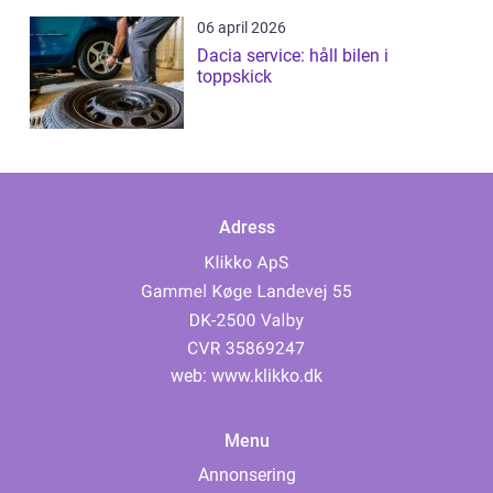
06 april 2026
Dacia service: håll bilen i
toppskick
Adress
web:
www.klikko.dk
Menu
Annonsering