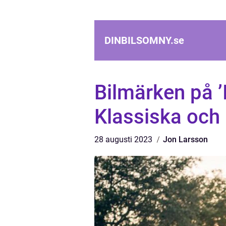
DINBILSOMNY.
se
Bilmärken på ’
Klassiska och
28 augusti 2023
Jon Larsson