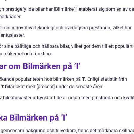
h prestigefyllda bilar har [Bilmärke1] etablerat sig som en av de
å marknaden.
för sin innovativa teknologi och överlägsna prestanda, vilket har
lentusiaster.
 sina pålitliga och hållbara bilar, vilket gör dem till ett populärt
ar säkerhet och funktion.
ar om Bilmärken på ’I’
ande populariteten hos bilmärken på ’I’. Enligt statistik från
 ’I’-bilar ökat med [procent] under de senaste åren.
v bilentusiaster uttryckt att de är nöjda med prestanda och kvali
ka Bilmärken på ’I’
 en gemensam bakgrund och tillverkare, finns det märkbara skillna