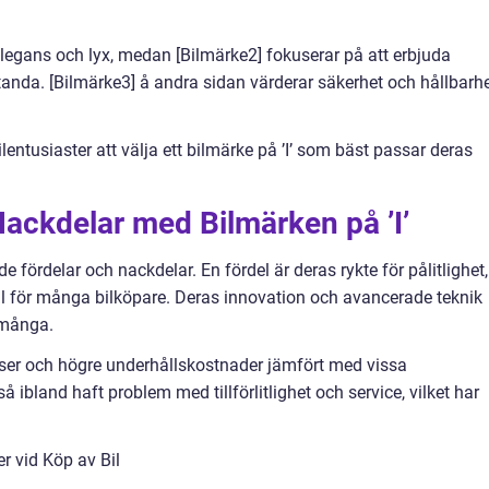
legans och lyx, medan [Bilmärke2] fokuserar på att erbjuda
tanda. [Bilmärke3] å andra sidan värderar säkerhet och hållbarh
ilentusiaster att välja ett bilmärke på ’I’ som bäst passar deras
Nackdelar med Bilmärken på ’I’
de fördelar och nackdelar. En fördel är deras rykte för pålitlighet,
t val för många bilköpare. Deras innovation och avancerade teknik
r många.
iser och högre underhållskostnader jämfört med vissa
å ibland haft problem med tillförlitlighet och service, vilket har
r vid Köp av Bil