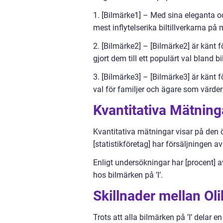
1. [Bilmärke1] – Med sina eleganta oc
mest inflytelserika biltillverkarna p
2. [Bilmärke2] – [Bilmärke2] är känt 
gjort dem till ett populärt val bland bi
3. [Bilmärke3] – [Bilmärke3] är känt för
val för familjer och ägare som värder
Kvantitativa Mätning
Kvantitativa mätningar visar på den ök
[statistikföretag] har försäljningen av
Enligt undersökningar har [procent] a
hos bilmärken på ’I’.
Skillnader mellan Oli
Trots att alla bilmärken på ’I’ delar