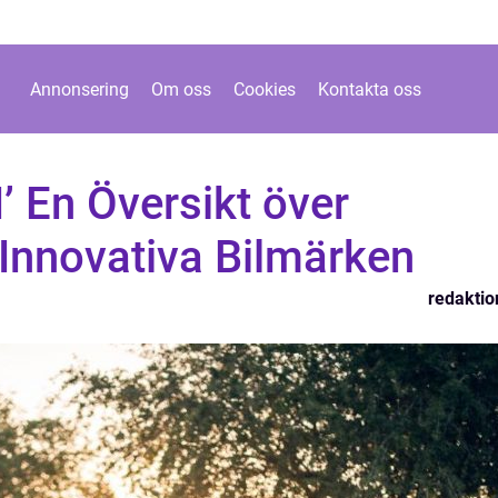
Annonsering
Om oss
Cookies
Kontakta oss
I’ En Översikt över
 Innovativa Bilmärken
redaktio