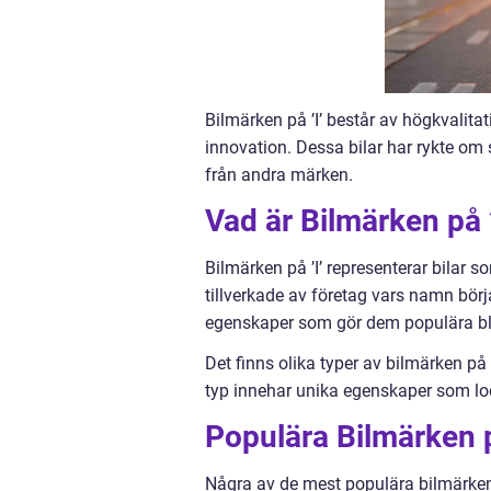
Bilmärken på ’I’ består av högkvalita
innovation. Dessa bilar har rykte om 
från andra märken.
Vad är Bilmärken på ’
Bilmärken på ’I’ representerar bilar s
tillverkade av företag vars namn börja
egenskaper som gör dem populära bla
Det finns olika typer av bilmärken på ’I
typ innehar unika egenskaper som loc
Populära Bilmärken p
Några av de mest populära bilmärkena