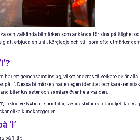
tiva och välkända bilmärken som är kända för sina pålitlighet oc
sig att erbjuda en unik körglädje och stil, som ofta utmärker de
I’?
om har ett gemensamt inslag, vilket är deras tillverkare de är alla
r på ’I’. Dessa bilmärken har en egen identitet och karakteristis
nd bilentusiaster och samlare över hela världen.
’, inklusive lyxbilar, sportbilar, tävlingsbilar och familjebilar. Var
kar olika kundkategorier.
å ’I’
 på ’I’ är: