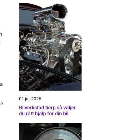
h
m
ka
01 juli 2026
je
Bilverkstad tierp så väljer
du rätt hjälp för din bil