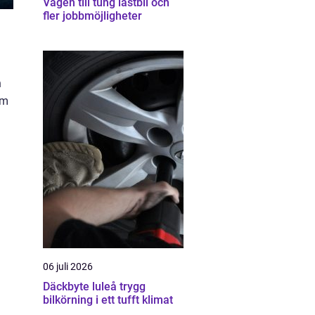
Vägen till tung lastbil och
fler jobbmöjligheter
h
om
06 juli 2026
Däckbyte luleå trygg
bilkörning i ett tufft klimat