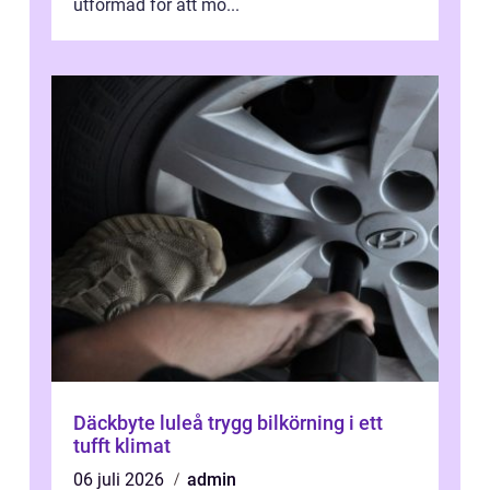
utformad för att mö...
Däckbyte luleå trygg bilkörning i ett
tufft klimat
06 juli 2026
admin