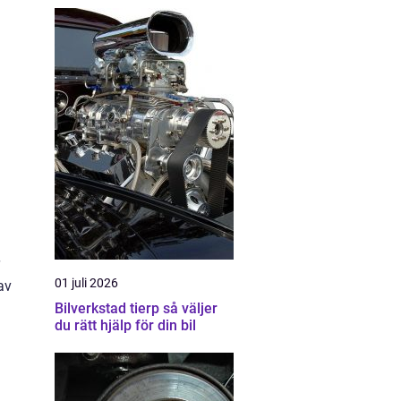
01 juli 2026
av
Bilverkstad tierp så väljer
du rätt hjälp för din bil