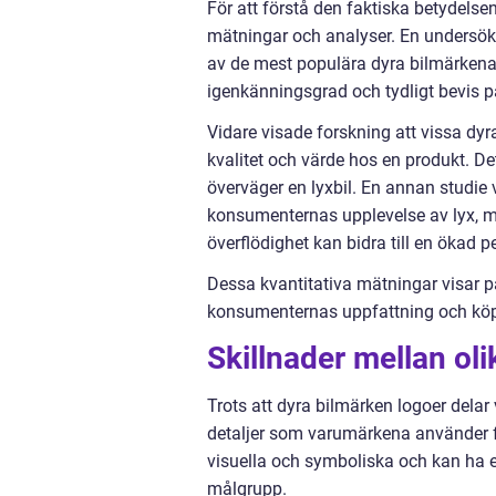
För att förstå den faktiska betydelse
mätningar och analyser. En undersökn
av de mest populära dyra bilmärkena 
igenkänningsgrad och tydligt bevis p
Vidare visade forskning att vissa d
kvalitet och värde hos en produkt. D
överväger en lyxbil. En annan studie 
konsumenternas upplevelse av lyx, m
överflödighet kan bidra till en ökad p
Dessa kvantitativa mätningar visar p
konsumenternas uppfattning och köp
Skillnader mellan ol
Trots att dyra bilmärken logoer delar v
detaljer som varumärkena använder fö
visuella och symboliska och kan ha 
målgrupp.