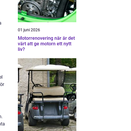
a
01 juni 2026
Motorrenovering när är det
värt att ge motorn ett nytt
liv?
el
för
n.
nta