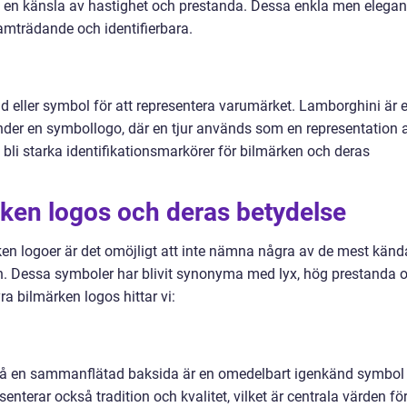
ge en känsla av hastighet och prestanda. Dessa enkla men elegan
amträdande och identifierbara.
d eller symbol för att representera varumärket. Lamborghini är e
er en symbollogo, där en tjur används som en representation 
bli starka identifikationsmarkörer för bilmärken och deras
rken logos och deras betydelse
ken logoer är det omöjligt att inte nämna några av de mest känd
in. Dessa symboler har blivit synonyma med lyx, hög prestanda 
ra bilmärken logos hittar vi:
 på en sammanflätad baksida är en omedelbart igenkänd symbol
enterar också tradition och kvalitet, vilket är centrala värden fö