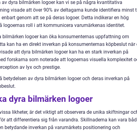
n av dyra bilmärken logoer kan vi se på några kvantitativa
ing visade att över 90% av deltagarna kunde identifiera minst t
enbart genom att se på deras logoer. Detta indikerar en hög
å logoernas roll i att kommunicera varumärkenas identitet.
yra bilmärken logoer kan öka konsumenternas uppfattning om
etta kan ha en direkt inverkan på konsumenternas köpbeslut när
visade att dyra bilmärken logoer kan ha en stark inverkan på
ed forskarna som noterade att logoernas visuella komplexitet 
erception av lyx och prestige.
å betydelsen av dyra bilmärken logoer och deras inverkan på
beslut.
ika dyra bilmärken logoer
issa likheter, är det viktigt att observera de unika skiftningar oc
r att differentiera sig från varandra. Skillnaderna kan vara båd
en betydande inverkan på varumärkets positionering och