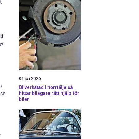
t
tt
av
01 juli 2026
a
Bilverkstad i norrtälje så
hittar bilägare rätt hjälp för
och
bilen
r