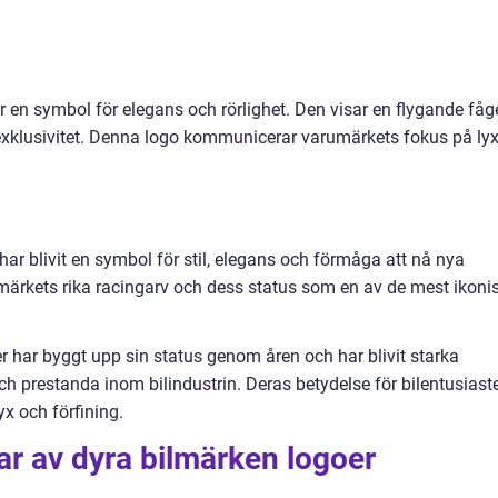
r en symbol för elegans och rörlighet. Den visar en flygande fåg
exklusivitet. Denna logo kommunicerar varumärkets fokus på ly
har blivit en symbol för stil, elegans och förmåga att nå nya
märkets rika racingarv och dess status som en av de mest ikoni
 har byggt upp sin status genom åren och har blivit starka
 och prestanda inom bilindustrin. Deras betydelse för bilentusiast
x och förfining.
ar av dyra bilmärken logoer