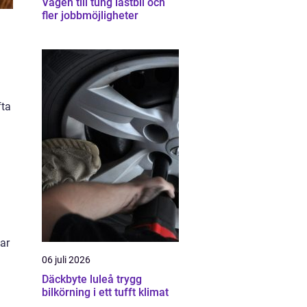
Vägen till tung lastbil och
fler jobbmöjligheter
fta
var
06 juli 2026
Däckbyte luleå trygg
bilkörning i ett tufft klimat