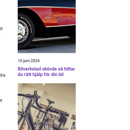
el
x
10 juni 2026
Bilverkstad skövde så hittar
du rätt hjälp för din bil
ska
er