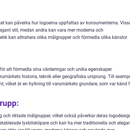
vilket kan påverka hur logoerna uppfattas av konsumenterna. Viss
elegant stil, medan andra kan vara mer moderna och
tetik kan attrahera olika målgrupper och förmedla olika känslor
ör att förmedla sina värderingar och unika egenskaper.
umärkets historia, teknik eller geografiska ursprung. Till exemp
t, vilket är en hyllning till varumärkets grundare, som var känd 
rupp:
g och riktade målgrupper, vilket också påverkar deras logodesig
, etablerade lyxbilsköpare och kan ha mer traditionella och elega