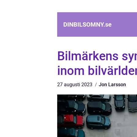
DINBILSOMNY.
se
Bilmärkens sy
inom bilvärlde
27 augusti 2023
Jon Larsson