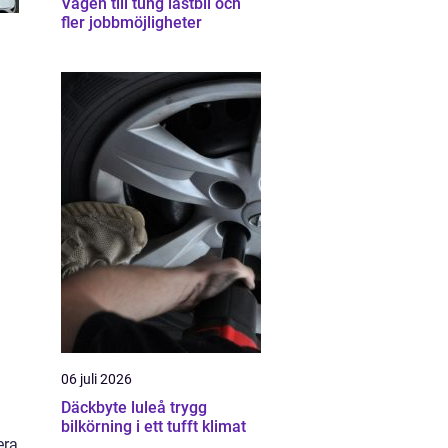
Vägen till tung lastbil och
fler jobbmöjligheter
06 juli 2026
Däckbyte luleå trygg
bilkörning i ett tufft klimat
era