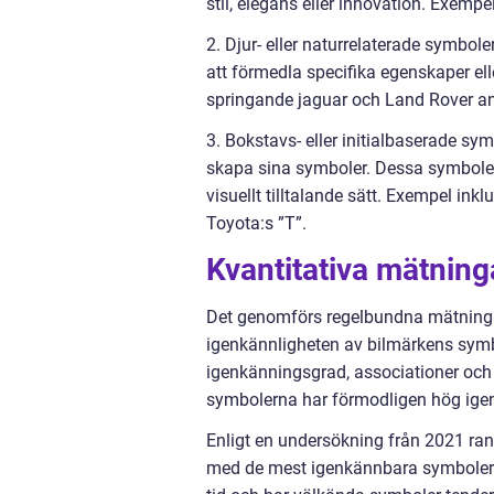
stil, elegans eller innovation. Exemp
2. Djur- eller naturrelaterade symbole
att förmedla specifika egenskaper el
springande jaguar och Land Rover anv
3. Bokstavs- eller initialbaserade sym
skapa sina symboler. Dessa symboler 
visuellt tilltalande sätt. Exempel ink
Toyota:s ”T”.
Kvantitativa mätnin
Det genomförs regelbundna mätninga
igenkännligheten av bilmärkens sym
igenkänningsgrad, associationer och
symbolerna har förmodligen hög igen
Enligt en undersökning från 2021 ra
med de mest igenkännbara symbolerna.