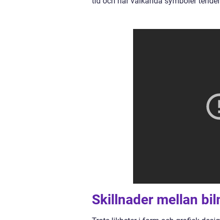
tid och har välkända symboler tender
Skillnader mellan b