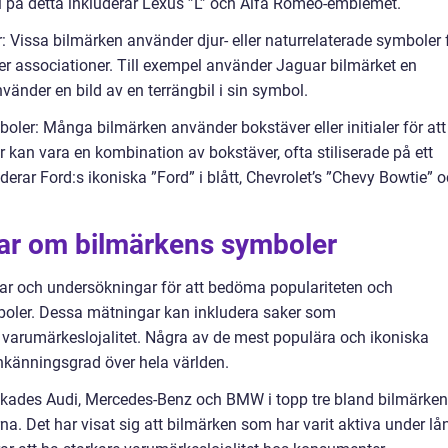
el på detta inkluderar Lexus ”L” och Alfa Romeo-emblemet.
r: Vissa bilmärken använder djur- eller naturrelaterade symboler 
ler associationer. Till exempel använder Jaguar bilmärket en
änder en bild av en terrängbil i sin symbol.
boler: Många bilmärken använder bokstäver eller initialer för att
kan vara en kombination av bokstäver, ofta stiliserade på ett
luderar Ford:s ikoniska ”Ford” i blått, Chevrolet’s ”Chevy Bowtie” 
gar om bilmärkens symboler
r och undersökningar för att bedöma populariteten och
boler. Dessa mätningar kan inkludera saker som
 varumärkeslojalitet. Några av de mest populära och ikoniska
känningsgrad över hela världen.
nkades Audi, Mercedes-Benz och BMW i topp tre bland bilmärken
 Det har visat sig att bilmärken som har varit aktiva under lå