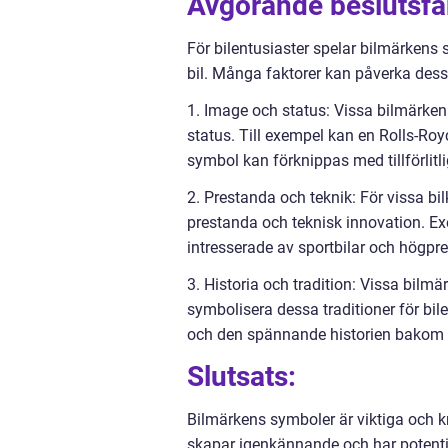
Avgörande beslutsfakt
För bilentusiaster spelar bilmärkens 
bil. Många faktorer kan påverka dess
1. Image och status: Vissa bilmärken
status. Till exempel kan en Rolls-Ro
symbol kan förknippas med tillförlitlig
2. Prestanda och teknik: För vissa b
prestanda och teknisk innovation. E
intresserade av sportbilar och högpr
3. Historia och tradition: Vissa bilm
symbolisera dessa traditioner för bi
och den spännande historien bakom v
Slutsats:
Bilmärkens symboler är viktiga och kr
skapar igenkännande och har potentia