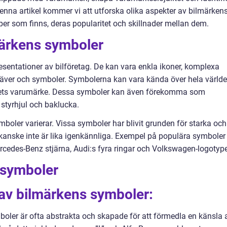
 denna artikel kommer vi att utforska olika aspekter av bilmärken
yper som finns, deras popularitet och skillnader mellan dem.
märkens symboler
esentationer av bilföretag. De kan vara enkla ikoner, komplexa
äver och symboler. Symbolerna kan vara kända över hela värld
agets varumärke. Dessa symboler kan även förekomma som
, styrhjul och baklucka.
mboler varierar. Vissa symboler har blivit grunden för starka och
nske inte är lika igenkännliga. Exempel på populära symboler
rcedes-Benz stjärna, Audi:s fyra ringar och Volkswagen-logotyp
 symboler
r av bilmärkens symboler:
oler är ofta abstrakta och skapade för att förmedla en känsla 