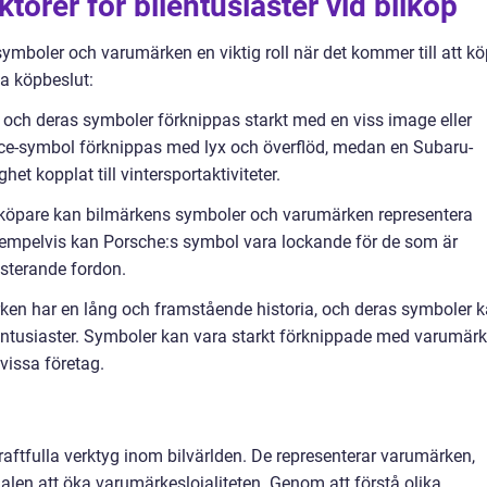
orer för bilentusiaster vid bilköp
symboler och varumärken en viktig roll när det kommer till att k
a köpbeslut:
 och deras symboler förknippas starkt med en viss image eller
yce-symbol förknippas med lyx och överflöd, medan en Subaru-
het kopplat till vintersportaktiviteter.
ilköpare kan bilmärkens symboler och varumärken representera
xempelvis kan Porsche:s symbol vara lockande för de som är
esterande fordon.
ärken har en lång och framstående historia, och deras symboler 
lentusiaster. Symboler kan vara starkt förknippade med varumärk
issa företag.
aftfulla verktyg inom bilvärlden. De representerar varumärken,
len att öka varumärkeslojaliteten. Genom att förstå olika