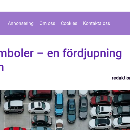
Annonsering
Om oss
Cookies
Kontakta oss
mboler – en fördjupning
n
redaktio