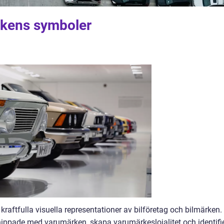
ärkens symboler
raftfulla visuella representationer av bilföretag och bilmärken.
nippade med varumärken, skapa varumärkeslojalitet och identifi