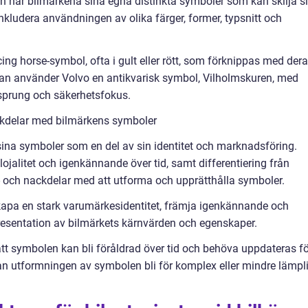
ign har bilmärkena sina egna distinkta symboler som kan skilja s
nkludera användningen av olika färger, former, typsnitt och
ng horse-symbol, ofta i gult eller rött, som förknippas med der
dan använder Volvo en antikvarisk symbol, Vilholmskuren, med
rsprung och säkerhetsfokus.
ckdelar med bilmärkens symboler
 sina symboler som en del av sin identitet och marknadsföring.
jalitet och igenkännande över tid, samt differentiering från
r- och nackdelar med att utforma och upprätthålla symboler.
skapa en stark varumärkesidentitet, främja igenkännande och
epresentation av bilmärkets kärnvärden och egenskaper.
tt symbolen kan bli föråldrad över tid och behöva uppdateras fö
an utformningen av symbolen bli för komplex eller mindre lämpl