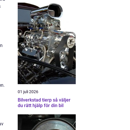
s
en
en.
01 juli 2026
Bilverkstad tierp så väljer
du rätt hjälp för din bil
av