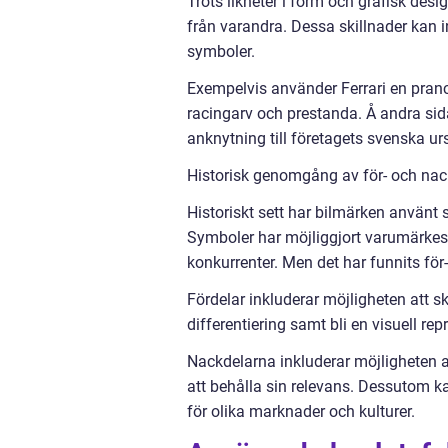
Trots likheter i form och grafisk des
från varandra. Dessa skillnader kan i
symboler.
Exempelvis använder Ferrari en pranci
racingarv och prestanda. Å andra si
anknytning till företagets svenska u
Historisk genomgång av för- och na
Historiskt sett har bilmärken använt
Symboler har möjliggjort varumärkeslo
konkurrenter. Men det har funnits fö
Fördelar inkluderar möjligheten att 
differentiering samt bli en visuell r
Nackdelarna inkluderar möjligheten a
att behålla sin relevans. Dessutom k
för olika marknader och kulturer.