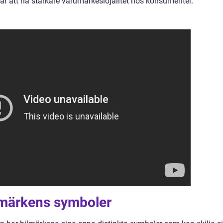
ar att ha starkare varumärkeslojalitet hos konsumenter.
ilmärkens symboler