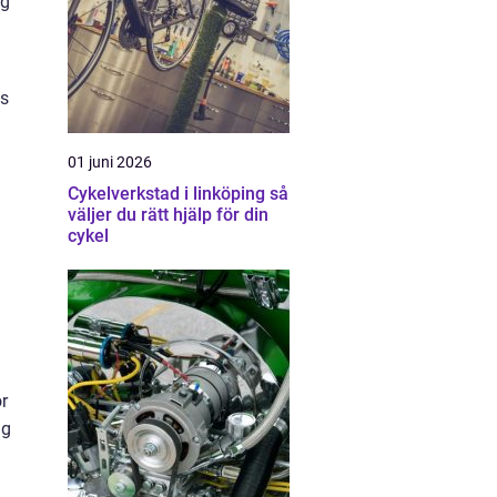
ig
as
01 juni 2026
Cykelverkstad i linköping så
väljer du rätt hjälp för din
cykel
r
ig