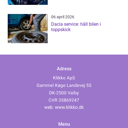
06 april 2026
Dacia service: håll bilen i
toppskick
Adress
web:
www.klikko.dk
Menu