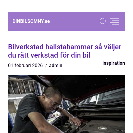
DINBILSOMNY.
se
Bilverkstad hallstahammar så väljer
du rätt verkstad för din bil
inspiration
01 februari 2026
admin