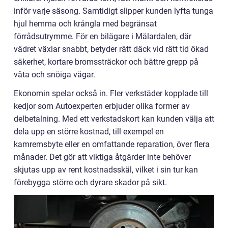
inför varje säsong. Samtidigt slipper kunden lyfta tunga
hjul hemma och krångla med begränsat
förrådsutrymme. För en bilägare i Mälardalen, där
vädret växlar snabbt, betyder rätt däck vid rätt tid ökad
säkerhet, kortare bromssträckor och bättre grepp på
våta och snöiga vägar.
Ekonomin spelar också in. Fler verkstäder kopplade till
kedjor som Autoexperten erbjuder olika former av
delbetalning. Med ett verkstadskort kan kunden välja att
dela upp en större kostnad, till exempel en
kamremsbyte eller en omfattande reparation, över flera
månader. Det gör att viktiga åtgärder inte behöver
skjutas upp av rent kostnadsskäl, vilket i sin tur kan
förebygga större och dyrare skador på sikt.