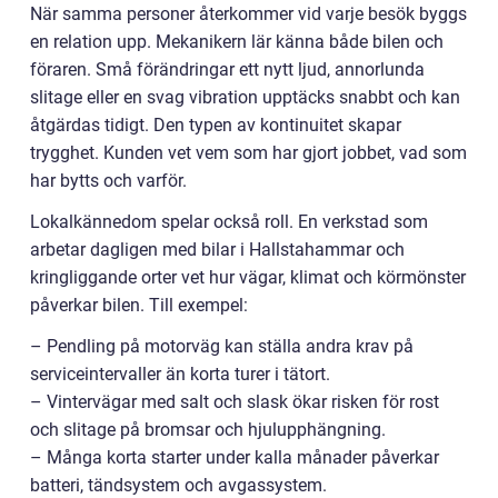
När samma personer återkommer vid varje besök byggs
en relation upp. Mekanikern lär känna både bilen och
föraren. Små förändringar ett nytt ljud, annorlunda
slitage eller en svag vibration upptäcks snabbt och kan
åtgärdas tidigt. Den typen av kontinuitet skapar
trygghet. Kunden vet vem som har gjort jobbet, vad som
har bytts och varför.
Lokalkännedom spelar också roll. En verkstad som
arbetar dagligen med bilar i Hallstahammar och
kringliggande orter vet hur vägar, klimat och körmönster
påverkar bilen. Till exempel:
– Pendling på motorväg kan ställa andra krav på
serviceintervaller än korta turer i tätort.
– Vintervägar med salt och slask ökar risken för rost
och slitage på bromsar och hjulupphängning.
– Många korta starter under kalla månader påverkar
batteri, tändsystem och avgassystem.