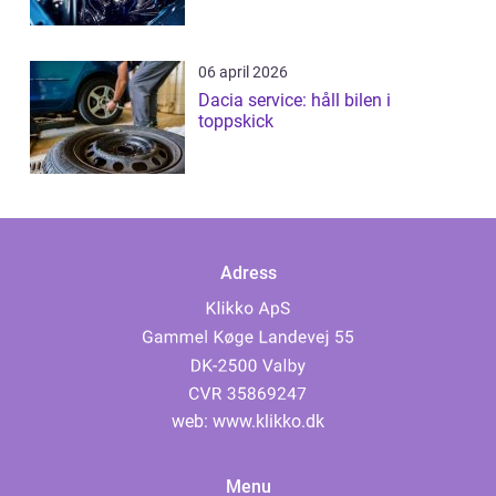
06 april 2026
Dacia service: håll bilen i
toppskick
Adress
web:
www.klikko.dk
Menu