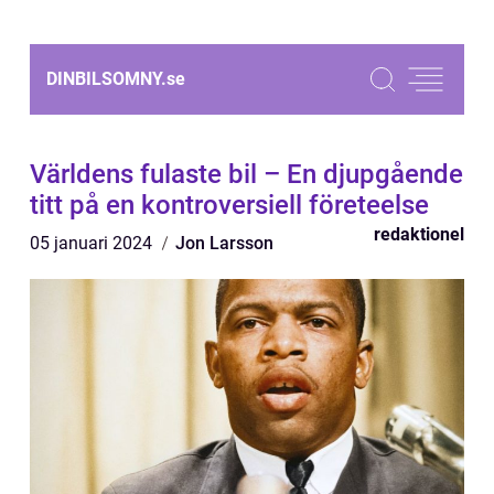
DINBILSOMNY.
se
Världens fulaste bil – En djupgående
titt på en kontroversiell företeelse
redaktionel
05 januari 2024
Jon Larsson