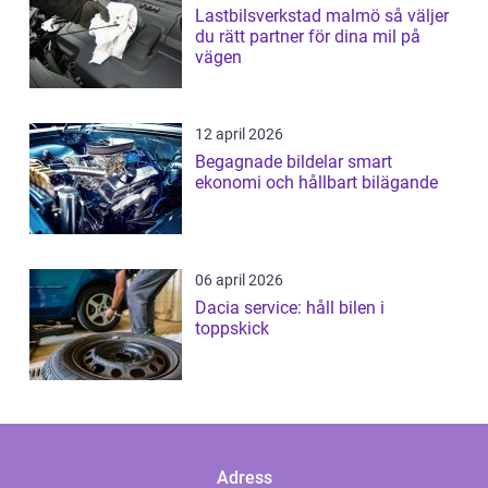
Lastbilsverkstad malmö så väljer
du rätt partner för dina mil på
vägen
12 april 2026
Begagnade bildelar smart
ekonomi och hållbart bilägande
06 april 2026
Dacia service: håll bilen i
toppskick
Adress