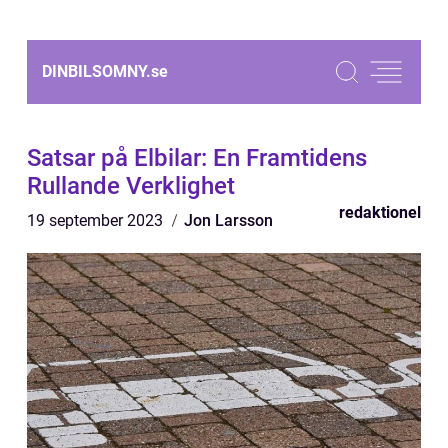
DINBILSOMNY.
se
Satsar på Elbilar: En Framtidens
Rullande Verklighet
redaktionel
19 september 2023
Jon Larsson