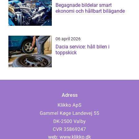
Begagnade bildelar smart
ekonomi och hållbart bilägande
06 april 2026
Dacia service: håll bilen i
toppskick
Adress
web:
www.klikko.dk