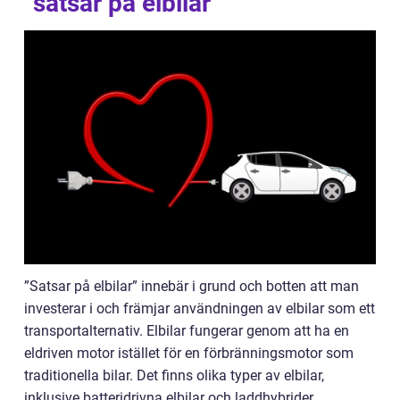
”satsar på elbilar”
”Satsar på elbilar” innebär i grund och botten att man
investerar i och främjar användningen av elbilar som ett
transportalternativ. Elbilar fungerar genom att ha en
eldriven motor istället för en förbränningsmotor som
traditionella bilar. Det finns olika typer av elbilar,
inklusive batteridrivna elbilar och laddhybrider.