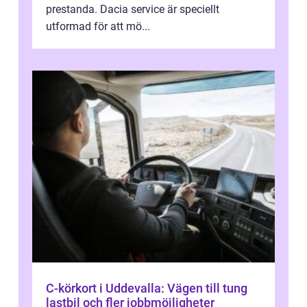
prestanda. Dacia service är speciellt
utformad för att mö...
C-körkort i Uddevalla: Vägen till tung
lastbil och fler jobbmöjligheter