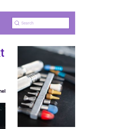
t
nel