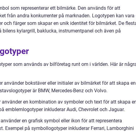
mbol som representerar ett bilmärke. Den används för att
rket från andra konkurrenter på marknaden. Logotypen kan vara
r och färger som skapar en unik identitet för bilmärket. De flest
 bilens kylargrill, baklucka, instrumentpanel och även på
ogotyper
otyper som används av bilföretag runt om i världen. Här är någr
 använder bokstäver eller initialer av bilmärket för att skapa en
kstavslogotyper är BMW, Mercedes-Benz och Volvo.
 använder en kombination av symboler och text för att skapa e
l på emblemlogotyper inkluderar Audi, Chevrolet och Jaguar.
nvänder en grafisk symbol eller ikon för att representera
t. Exempel på symbollogotyper inkluderar Ferrari, Lamborghini