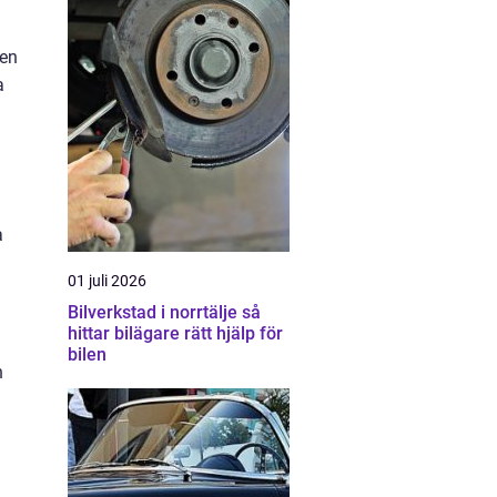
 en
a
a
01 juli 2026
Bilverkstad i norrtälje så
hittar bilägare rätt hjälp för
bilen
n