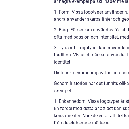
är några exempel på skillnader mella
1. Form: Vissa logotyper använder r
andra använder skarpa linjer och geo
2. Färg: Färger kan användas för att 
ofta med passion och intensitet, med
3. Typsnitt: Logotyper kan använda ol
tradition. Vissa bilmärken använder t
identitet.
Historisk genomgång av för- och nac
Genom historien har det funnits olik
exempel:
1. Enkännedom: Vissa logotyper är så
En fördel med detta är att det kan s
konsumenter. Nackdelen är att det kan
från de etablerade märkena.