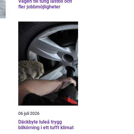
Vägen till tung lastbil och
fler jobbmöjligheter
06 juli 2026
Däckbyte luleå trygg
bilkörning i ett tufft klimat