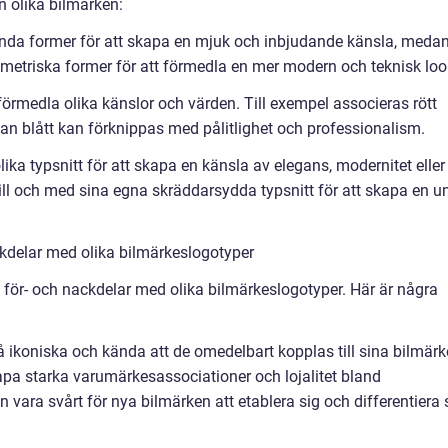
n olika bilmärken:
unda former för att skapa en mjuk och inbjudande känsla, meda
metriska former för att förmedla en mer modern och teknisk loo
förmedla olika känslor och värden. Till exempel associeras rött
an blått kan förknippas med pålitlighet och professionalism.
ika typsnitt för att skapa en känsla av elegans, modernitet eller
ill och med sina egna skräddarsydda typsnitt för att skapa en u
kdelar med olika bilmärkeslogotyper
a för- och nackdelar med olika bilmärkeslogotyper. Här är några
 ikoniska och kända att de omedelbart kopplas till sina bilmärk
kapa starka varumärkesassociationer och lojalitet bland
 vara svårt för nya bilmärken att etablera sig och differentiera 