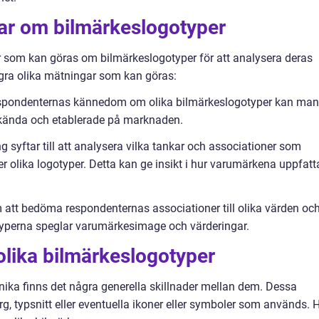
gar om bilmärkeslogotyper
ar som kan göras om bilmärkeslogotyper för att analysera deras
några olika mätningar som kan göras:
pondenternas kännedom om olika bilmärkeslogotyper kan man
nkända och etablerade på marknaden.
syftar till att analysera vilka tankar och associationer som
olika logotyper. Detta kan ge insikt i hur varumärkena uppfatt
m att bedöma respondenternas associationer till olika värden oc
yperna speglar varumärkesimage och värderingar.
olika bilmärkeslogotyper
unika finns det några generella skillnader mellan dem. Dessa
rg, typsnitt eller eventuella ikoner eller symboler som används. 