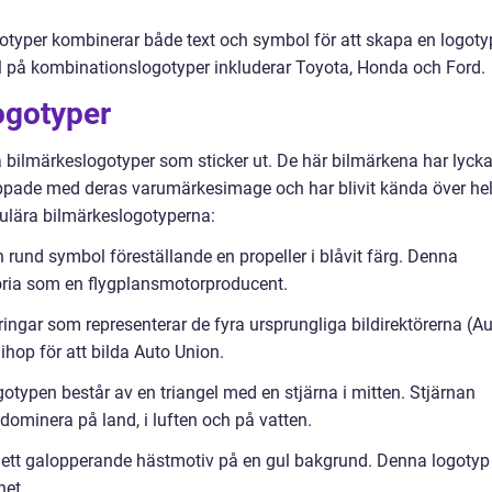
otyper kombinerar både text och symbol för att skapa en logoty
l på kombinationslogotyper inkluderar Toyota, Honda och Ford.
ogotyper
ra bilmärkeslogotyper som sticker ut. De här bilmärkena har lyck
ippade med deras varumärkesimage och har blivit kända över he
pulära bilmärkeslogotyperna:
und symbol föreställande en propeller i blåvit färg. Denna
toria som en flygplansmotorproducent.
ringar som representerar de fyra ursprungliga bildirektörerna (Au
hop för att bilda Auto Union.
typen består av en triangel med en stjärna i mitten. Stjärnan
dominera på land, i luften och på vatten.
av ett galopperande hästmotiv på en gul bakgrund. Denna logotyp
het.