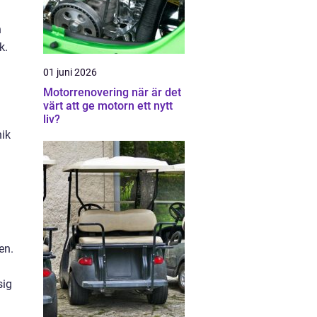
n
k.
01 juni 2026
Motorrenovering när är det
värt att ge motorn ett nytt
liv?
nik
en.
sig