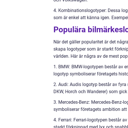
4. Kombinationslogotyper: Dessa log
som är enkel att känna igen. Exempe
Populära bilmärkesl
När det gäller popularitet är det någ
skapa logotyper som är starkt förkn
världen. Här är några av de mest po
1. BMW: BMW-logotypen består av en r
logotyp symboliserar företagets his
2. Audi: Audis logotyp består av fyra 
DKW, Horch och Wanderer) som gick i
3. Mercedes-Benz: Mercedes-Benz-logo
symboliserar företagets ambition att 
4. Ferrari: Ferrari-logotypen består 
starkt förknippad med lyx och snabb