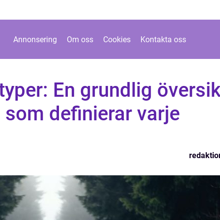
Annonsering
Om oss
Cookies
Kontakta oss
yper: En grundlig översik
som definierar varje
redaktio