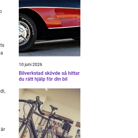
p
ats
la
10 juni 2026
Bilverkstad skövde så hittar
du rätt hjälp för din bil
di,
 är