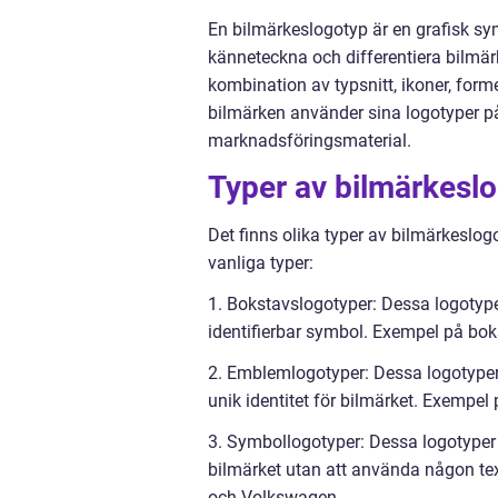
En bilmärkeslogotyp är en grafisk sy
känneteckna och differentiera bilmä
kombination av typsnitt, ikoner, forme
bilmärken använder sina logotyper på
marknadsföringsmaterial.
Typer av bilmärkesl
Det finns olika typer av bilmärkeslog
vanliga typer:
1. Bokstavslogotyper: Dessa logotyper
identifierbar symbol. Exempel på bo
2. Emblemlogotyper: Dessa logotyper
unik identitet för bilmärket. Exempe
3. Symbollogotyper: Dessa logotyper a
bilmärket utan att använda någon tex
och Volkswagen.