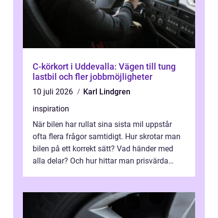
C-körkort i Uddevalla: Vägen till tung
lastbil och fler jobbmöjligheter
10 juli 2026
Karl Lindgren
inspiration
När bilen har rullat sina sista mil uppstår
ofta flera frågor samtidigt. Hur skrotar man
bilen på ett korrekt sätt? Vad händer med
alla delar? Och hur hittar man prisvärda
reservdelar utan att tumma p...