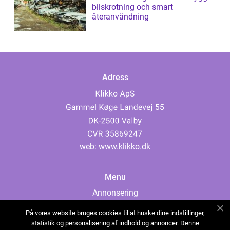
bilskrotning och smart
återanvändning
Adress
web:
www.klikko.dk
Menu
Annonsering
Om oss
På vores website bruges cookies til at huske dine indstillinger,
Cookies
statistik og personalisering af indhold og annoncer. Denne