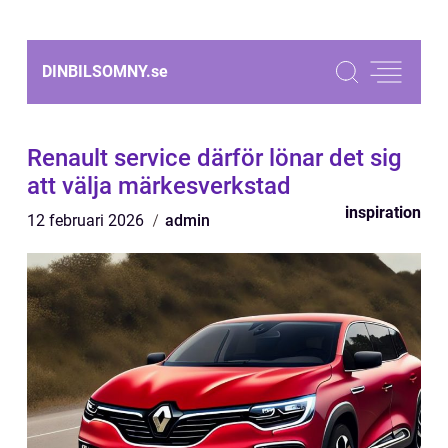
DINBILSOMNY.
se
Renault service därför lönar det sig
att välja märkesverkstad
inspiration
12 februari 2026
admin