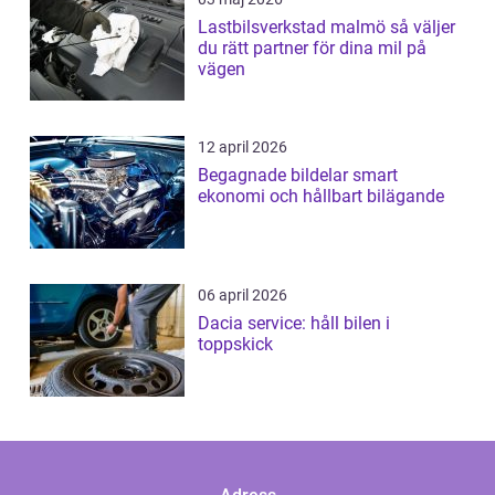
Lastbilsverkstad malmö så väljer
du rätt partner för dina mil på
vägen
12 april 2026
Begagnade bildelar smart
ekonomi och hållbart bilägande
06 april 2026
Dacia service: håll bilen i
toppskick