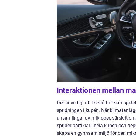
Interaktionen mellan mat
Det är viktigt att förstå hur samspele
spridningen i kupén. När klimatanläg
ansamlingar av mikrober, särskilt om
sprider partiklar i hela kupén och depo
skapa en gynnsam miljö för den mikrob