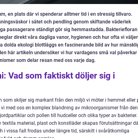
m, en plats där vi spenderar alltmer tid i en stressig tillvaro.
räningsväskor i sätet och pendling genom skiftande väderlek
iga passagerare ständigt gör sig hemmastadda. Bakteriefloran 
speglar direkt våra dagliga vanor, hygienen och hur ofta vi väljer
a dolda ekologi blottläggs en fascinerande bild av hur mänskli
 I den här artikeln undersöker vi hur vardagens små val påverkar
ismer som delar resan med oss varje dag.
: Vad som faktiskt döljer sig i
h som skiljer sig markant från den miljö vi möter i hemmet eller
 tar vi med oss en komplex blandning av mikroorganismer från den
n jordpartiklar och pollen till hudceller och olika typer av bakterier.
v textila material, plast och konstläder skapas förutsättningar d
i vissa fall frodas under längre tid, särskilt i svåråtkomliga