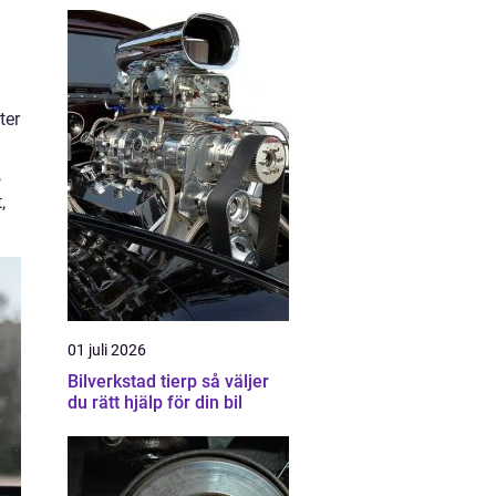
ter
,
,
01 juli 2026
Bilverkstad tierp så väljer
du rätt hjälp för din bil