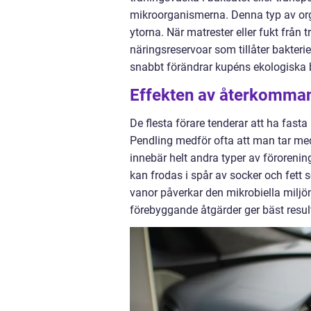
mikroorganismerna. Denna typ av orga
ytorna. När matrester eller fukt från
näringsreservoar som tillåter bakterie
snabbt förändrar kupéns ekologiska 
Effekten av återkomman
De flesta förare tenderar att ha fas
Pendling medför ofta att man tar med 
innebär helt andra typer av förorenin
kan frodas i spår av socker och fett
vanor påverkar den mikrobiella miljön 
förebyggande åtgärder ger bäst resul