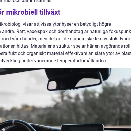
där fukt och damm samlas.
 mikrobiell tillväxt
krobiologi visar att vissa ytor hyser en betydligt högre
 andra. Ratt, växelspak och dörrhandtag är naturliga fokuspunk
med våra händer, men det är i de djupare skikten av stolsdynor
tionen hittas. Materialens struktur spelar här en avgörande roll
bera fukt och organiskt material effektivare än släta ytor av plast
ll utveckling under varierande temperaturförhållanden.