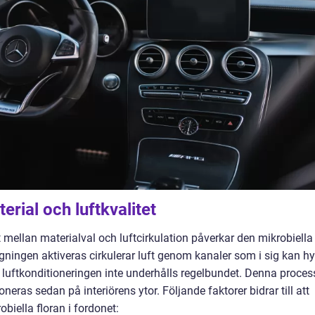
erial och luftkvalitet
t mellan materialval och luftcirkulation påverkar den mikrobiella
gningen aktiveras cirkulerar luft genom kanaler som i sig kan h
 luftkonditioneringen inte underhålls regelbundet. Denna proces
neras sedan på interiörens ytor. Följande faktorer bidrar till att
iella floran i fordonet: