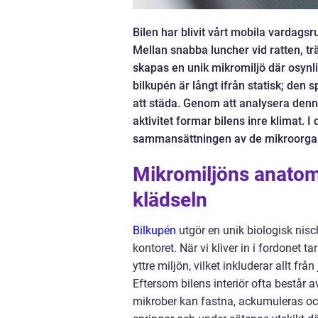
Bilen har blivit vårt mobila vardagsru
Mellan snabba luncher vid ratten, t
skapas en unik mikromiljö där osynl
bilkupén är långt ifrån statisk; den 
att städa. Genom att analysera denn
aktivitet formar bilens inre klimat.
sammansättningen av de mikroorgan
Mikromiljöns anatomi
klädseln
Bilkupén
utgör en unik biologisk nisc
kontoret. När vi kliver in i fordonet
yttre miljön, vilket inkluderar allt frå
Eftersom bilens interiör ofta består a
mikrober kan fastna, ackumuleras och 