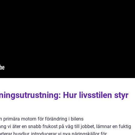
räningsutrustning: Hur livsstilen styr
n primära motorn för förändring i bilens
ång vi äter en snabb frukost på väg till jobbet, lämnar en fuktig
rterar husdjur, introducerar vi nya näringskällor för