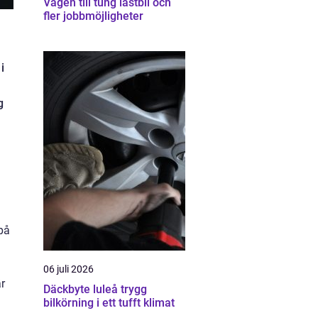
Vägen till tung lastbil och
fler jobbmöjligheter
i
g
 på
06 juli 2026
är
Däckbyte luleå trygg
bilkörning i ett tufft klimat