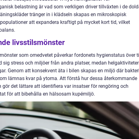
nisk belastning är vad som verkligen driver tillväxten i de dold
 träningskläder tränger in i klädseln skapas en mikroskopisk
populationer att expandera kraftigt på mycket kort tid, vilket
balans.
de livsstilsmönster
ta mönster som omedvetet påverkar fordonets hygienstatus över ti
sig stress och miljöer från andra platser, medan helgaktiviteter
gar. Genom att konsekvent äta i bilen skapas en miljö där bakter
 som lämnas kvar på ytorna. Att förstå hur dessa återkommande
gör det lättare att identifiera var insatser för rengöring och
tat för att bibehålla en hälsosam kupémiljö.