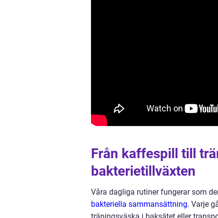
Från kaffespill till t
bakterietillväxten
Våra dagliga rutiner fungerar som de
bakteriella sammansättning
. Varje g
träningsväska i baksätet eller transpo