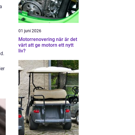
a
01 juni 2026
Motorrenovering när är det
värt att ge motorn ett nytt
liv?
d.
ier