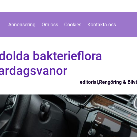
Annonsering
Om oss
Cookies
Kontakta oss
dolda bakterieflora
vardagsvanor
editorial
,
Rengöring & Bilv