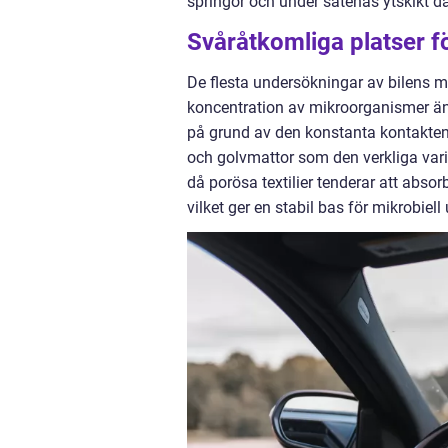
springor och under sätenas ytskikt 
Svåråtkomliga platser för
De flesta undersökningar av bilens mi
koncentration av mikroorganismer än
på grund av den konstanta kontakten 
och golvmattor som den verkliga varia
då porösa textilier tenderar att absor
vilket ger en stabil bas för mikrobie