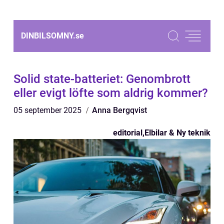
DINBILSOMNY.
se
Solid state-batteriet: Genombrott
eller evigt löfte som aldrig kommer?
05 september 2025
Anna Bergqvist
editorial
,
Elbilar & Ny teknik