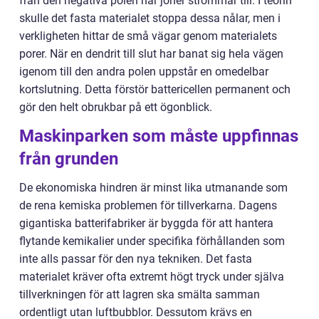
från den negativa polen när joner strömmar till. I teorin
skulle det fasta materialet stoppa dessa nålar, men i
verkligheten hittar de små vägar genom materialets
porer. När en dendrit till slut har banat sig hela vägen
igenom till den andra polen uppstår en omedelbar
kortslutning. Detta förstör battericellen permanent och
gör den helt obrukbar på ett ögonblick.
Maskinparken som måste uppfinnas
från grunden
De ekonomiska hindren är minst lika utmanande som
de rena kemiska problemen för tillverkarna. Dagens
gigantiska batterifabriker är byggda för att hantera
flytande kemikalier under specifika förhållanden som
inte alls passar för den nya tekniken. Det fasta
materialet kräver ofta extremt högt tryck under själva
tillverkningen för att lagren ska smälta samman
ordentligt utan luftbubblor. Dessutom krävs en