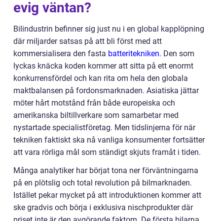
evig väntan?
Bilindustrin befinner sig just nu i en global kapplöpning
där miljarder satsas på att bli först med att
kommersialisera den fasta
batteritekniken
. Den som
lyckas knäcka koden kommer att sitta på ett enormt
konkurrensfördel och kan rita om hela den globala
maktbalansen på fordonsmarknaden. Asiatiska jättar
möter hårt motstånd från både europeiska och
amerikanska biltillverkare som samarbetar med
nystartade specialistföretag. Men tidslinjerna för när
tekniken faktiskt ska nå vanliga konsumenter fortsätter
att vara rörliga mål som ständigt skjuts framåt i tiden.
Många analytiker har börjat tona ner förväntningarna
på en plötslig och total revolution på bilmarknaden.
Istället pekar mycket på att introduktionen kommer att
ske gradvis och börja i exklusiva nischprodukter där
priset inte är den avgörande faktorn. De första bilarna