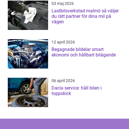
03 maj 2026
Lastbilsverkstad malmö så väljer
du rätt partner för dina mil på
vägen
12 april 2026
Begagnade bildelar smart
ekonomi och hållbart bilägande
06 april 2026
Dacia service: håll bilen i
toppskick