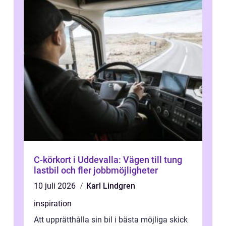
C-körkort i Uddevalla: Vägen till tung
lastbil och fler jobbmöjligheter
10 juli 2026
Karl Lindgren
inspiration
Att upprätthålla sin bil i bästa möjliga skick