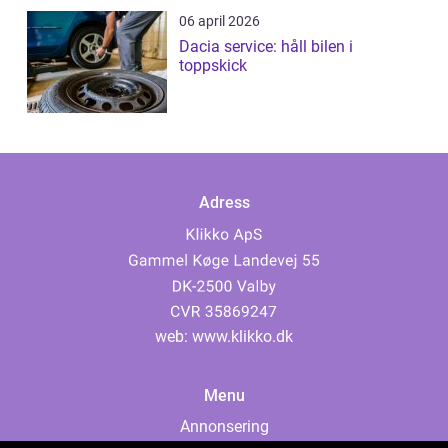
06 april 2026
Dacia service: håll bilen i
toppskick
Adress
web:
www.klikko.dk
Menu
Annonsering