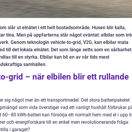
som slår ut elnätet i ett helt bostadsområde. Husen blir kalla,
ar tina. Men på uppfarterna står något oväntat: elbilar som int
ftverk. Genom teknologin vehicle-to-grid, V2G, kan elbilar mata
 med till det lokala elnätet. Det som länge setts som en sårbarhet
dlas till en styrka. Elbilar kan bli en av vår tids mest
ndskraftiga samhällen.
-grid – när elbilen blir ett rullande
er sig något mer än ett transportmedel. Det stora batteripaketet
gimängd som vida överstiger vad ett vanligt hushåll förbrukar p
t 60–80 kWh-batteri kan försörja ett normalt hem med el i upp ti
örer och energiforskare till en enkel men revolutionerande fråga:
tilla i garaget?