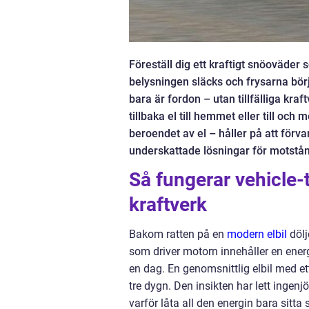
Föreställ dig ett kraftigt snöoväder 
belysningen släcks och frysarna börj
bara är fordon – utan tillfälliga kra
tillbaka el till hemmet eller till och
beroendet av el – håller på att förvan
underskattade lösningar för motstå
Så fungerar vehicle-to
kraftverk
Bakom ratten på en
modern elbil
dölj
som driver motorn innehåller en ener
en dag. En genomsnittlig elbil med et
tre dygn. Den insikten har lett ingenj
varför låta all den energin bara sitta s