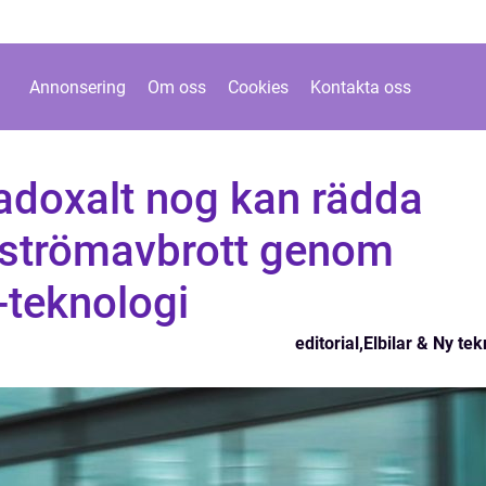
Annonsering
Om oss
Cookies
Kontakta oss
radoxalt nog kan rädda
 strömavbrott genom
-teknologi
editorial
,
Elbilar & Ny tek