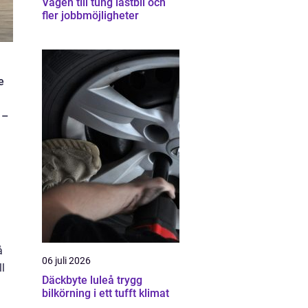
Vägen till tung lastbil och
fler jobbmöjligheter
e
 –
å
06 juli 2026
ll
Däckbyte luleå trygg
bilkörning i ett tufft klimat