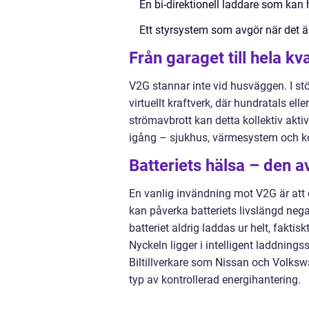
En bi-direktionell laddare som kan h
Ett styrsystem som avgör när det är
Från garaget till hela kv
V2G stannar inte vid husväggen. I stör
virtuellt kraftverk, där hundratals e
strömavbrott kan detta kollektiv aktive
igång – sjukhus, värmesystem och 
Batteriets hälsa – den 
En vanlig invändning mot V2G är att d
kan påverka batteriets livslängd nega
batteriet aldrig laddas ur helt, fakt
Nyckeln ligger i intelligent laddnings
Biltillverkare som Nissan och Volkswa
typ av kontrollerad energihantering.