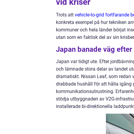
vid kriser
Trots att
vehicle-to-grid fortfarande b
konkreta exempel på hur tekniken anv
kommuner och hela länder börjat inse 
utan som en faktisk del av sin krisbe
Japan banade väg efter
Japan var tidigt ute. Efter jordbävn
och lämnade stora delar av landet uta
dramatiskt. Nissan Leaf, som reda
drabbade hushåll för att hålla igång
kommunikationsutrustning. Erfarenhet
stödja utbyggnaden av V2G-infrastrukt
installerade bi-direktionella laddpunkt