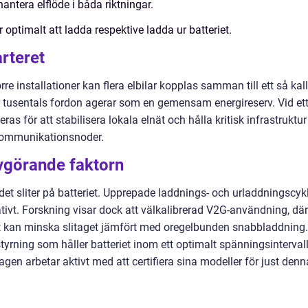
antera elflöde i båda riktningar.
 optimalt att ladda respektive ladda ur batteriet.
arteret
re installationer kan flera elbilar kopplas samman till ett så kal
ller tusentals fordon agerar som en gemensam energireserv. Vid et
ras för att stabilisera lokala elnät och hålla kritisk infrastruktur
kommunikationsnoder.
avgörande faktorn
et sliter på batteriet. Upprepade laddnings- och urladdningscyk
tivt. Forskning visar dock att välkalibrerad V2G-användning, där
iskt kan minska slitaget jämfört med oregelbunden snabbladdning.
styrning som håller batteriet inom ett optimalt spänningsintervall
gen arbetar aktivt med att certifiera sina modeller för just denn