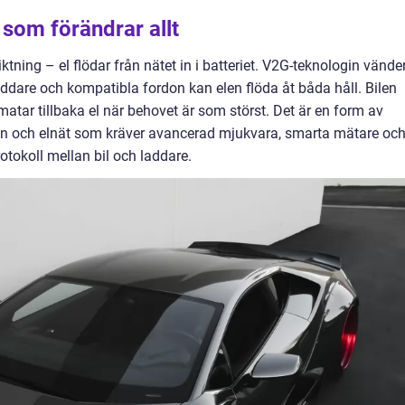
om förändrar allt
iktning – el flödar från nätet in i batteriet. V2G-teknologin vände
ddare och kompatibla fordon kan elen flöda åt båda håll. Bilen
matar tillbaka el när behovet är som störst. Det är en form av
 och elnät som kräver avancerad mjukvara, smarta mätare oc
tokoll mellan bil och laddare.