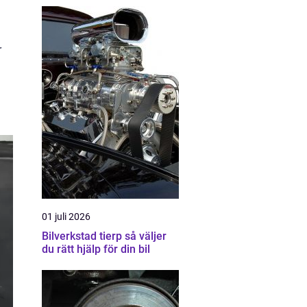
r
h
01 juli 2026
Bilverkstad tierp så väljer
du rätt hjälp för din bil