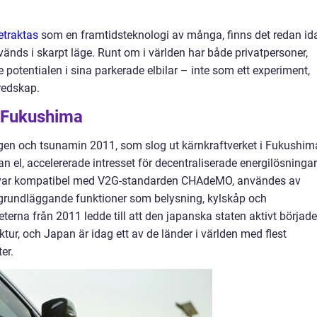
etraktas
som en framtidsteknologi av många, finns det redan id
änds i skarpt läge. Runt om i världen har både privatpersoner,
potentialen i sina parkerade elbilar – inte som ett experiment,
redskap.
 Fukushima
ingen och tsunamin 2011, som slog ut kärnkraftverket i Fukushim
n el, accelererade intresset för decentraliserade energilösningar
n var kompatibel med V2G-standarden CHAdeMO, användes av
 grundläggande funktioner som belysning, kylskåp och
erna från 2011 ledde till att den japanska staten aktivt började
ur, och Japan är idag ett av de länder i världen med flest
er.