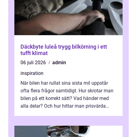
Däckbyte luleå trygg bilkörning i ett
tufft klimat
06 juli 2026
admin
inspiration
När bilen har rullat sina sista mil uppstår
ofta flera frågor samtidigt. Hur skrotar man
bilen på ett korrekt sätt? Vad händer med
alla delar? Och hur hittar man prisvärda
reservdelar utan att tumma p...