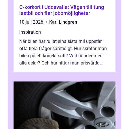
C-körkort i Uddevalla: Vägen till tung
lastbil och fler jobbmöjligheter
10 juli 2026
Karl Lindgren
inspiration
När bilen har rullat sina sista mil uppstår
ofta flera frågor samtidigt. Hur skrotar man
bilen på ett korrekt sätt? Vad händer med
alla delar? Och hur hittar man prisvärda
reservdelar utan att tumma p...