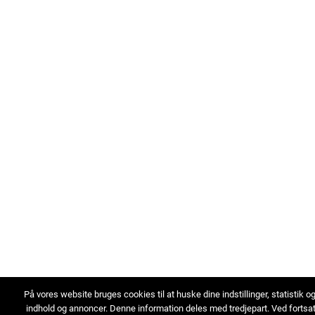
På vores website bruges cookies til at huske dine indstillinger, statistik o
indhold og annoncer. Denne information deles med tredjepart. Ved fortsa