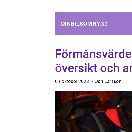
DINBILSOMNY.
se
Förmånsvärde f
översikt och a
01 oktober 2023
Jon Larsson