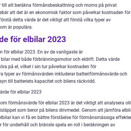
r till att beräkna förmånsbeskattning och moms på privat
nebär att det är en ekonomisk faktor som påverkar kostnaden för
örstå detta värde är det viktigt att förstå vilka typer av
som är populära.
e för elbilar 2023
n för elbilar 2023. En av de vanligaste är
bilar med både förbränningsmotor och eldrift. Detta värde
ra på el, vilket i sin tur påverkar kostnaden för
 typer av förmånsvärden inkluderar batteriförmånsvärde och
 till batteriets kapacitet och bilens räckvidd.
rde för elbilar 2023
 om förmånsvärde för elbilar 2023 är det viktigt att analysera ol
utsläppet som beror på bilens drivmedel. Genom att jämföra elbil
bilar kan vi få en bättre förståelse för förmånsmässiga effekte
för underhåll och bränsle spela en roll i beräkningen av