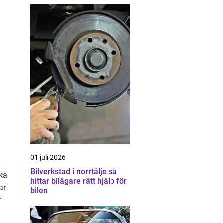
01 juli 2026
Bilverkstad i norrtälje så
ika
hittar bilägare rätt hjälp för
ar
bilen
r