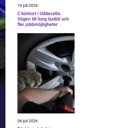
10 juli 2026
C-körkort i Uddevalla:
Vägen till tung lastbil och
fler jobbmöjligheter
06 juli 2026