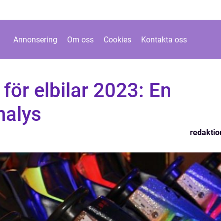
Annonsering
Om oss
Cookies
Kontakta oss
ör elbilar 2023: En
nalys
redaktio