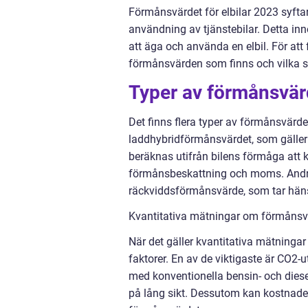
Förmånsvärdet för elbilar 2023 syfta
användning av tjänstebilar. Detta in
att äga och använda en elbil. För att f
förmånsvärden som finns och vilka 
Typer av förmånsvärd
Det finns flera typer av förmånsvärde
laddhybridförmånsvärdet, som gäller 
beräknas utifrån bilens förmåga att kö
förmånsbeskattning och moms. Andra
räckviddsförmånsvärde, som tar hänsyn
Kvantitativa mätningar om förmånsvä
När det gäller kvantitativa mätningar
faktorer. En av de viktigaste är CO2-
med konventionella bensin- och diesel
på lång sikt. Dessutom kan kostnader 