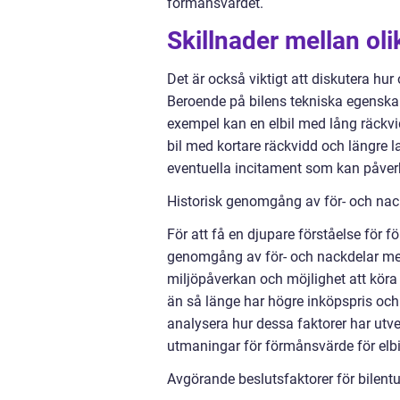
förmånsvärdet.
Skillnader mellan ol
Det är också viktigt att diskutera hur
Beroende på bilens tekniska egenskap
exempel kan en elbil med lång räckv
bil med kortare räckvidd och längre la
eventuella incitament som kan påve
Historisk genomgång av för- och nac
För att få en djupare förståelse för f
genomgång av för- och nackdelar med
miljöpåverkan och möjlighet att köra 
än så länge har högre inköpspris och
analysera hur dessa faktorer har utvec
utmaningar för förmånsvärde för elbi
Avgörande beslutsfaktorer för bilentus