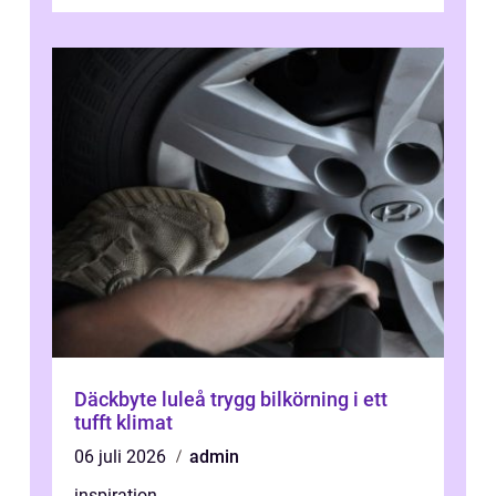
Däckbyte luleå trygg bilkörning i ett
tufft klimat
06 juli 2026
admin
inspiration