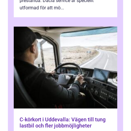
prestanda. Dacia service är speciellt
utformad för att mö...
C-körkort i Uddevalla: Vägen till tung
lastbil och fler jobbmöjligheter