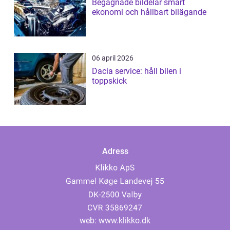
Begagnade bildelar smart
ekonomi och hållbart bilägande
06 april 2026
Dacia service: håll bilen i
toppskick
Adress
web:
www.klikko.dk