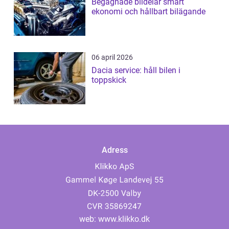
Begagnade bildelar smart
ekonomi och hållbart bilägande
06 april 2026
Dacia service: håll bilen i
toppskick
Adress
web:
www.klikko.dk