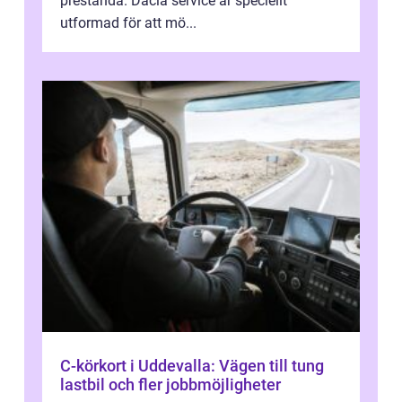
prestanda. Dacia service är speciellt
utformad för att mö...
C-körkort i Uddevalla: Vägen till tung
lastbil och fler jobbmöjligheter