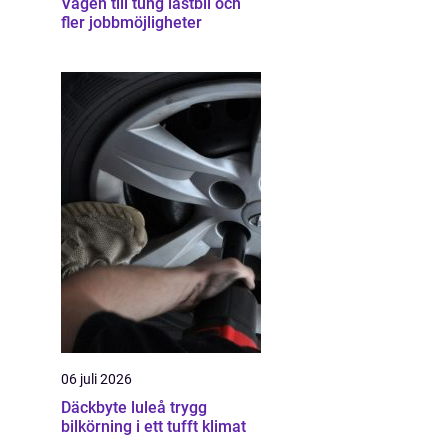
Vägen till tung lastbil och
fler jobbmöjligheter
06 juli 2026
Däckbyte luleå trygg
bilkörning i ett tufft klimat