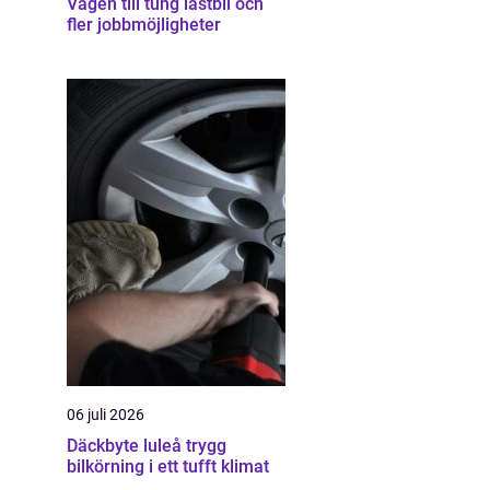
Vägen till tung lastbil och
fler jobbmöjligheter
06 juli 2026
Däckbyte luleå trygg
bilkörning i ett tufft klimat