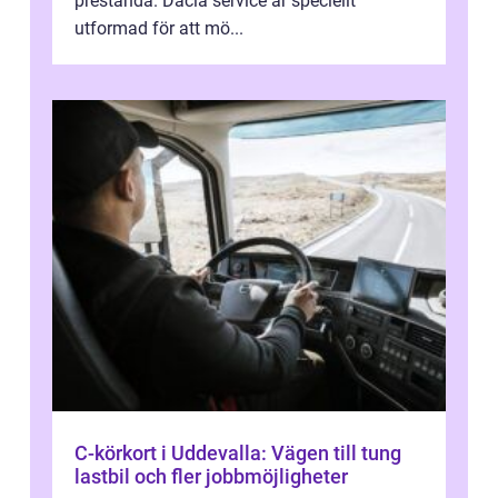
prestanda. Dacia service är speciellt
utformad för att mö...
C-körkort i Uddevalla: Vägen till tung
lastbil och fler jobbmöjligheter