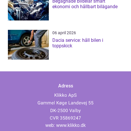
Begagnade bildelar smart
ekonomi och hållbart bilägande
06 april 2026
Dacia service: håll bilen i
toppskick
Adress
web:
www.klikko.dk