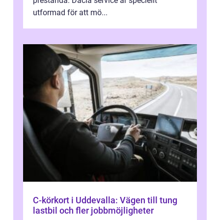
prestanda. Dacia service är speciellt
utformad för att mö...
C-körkort i Uddevalla: Vägen till tung
lastbil och fler jobbmöjligheter