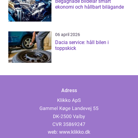
Begagnade bildelar smart
ekonomi och hållbart bilägande
06 april 2026
Dacia service: håll bilen i
toppskick
Adress
web:
www.klikko.dk