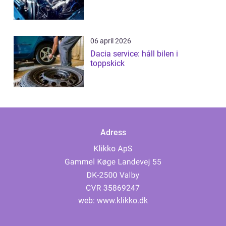
06 april 2026
Dacia service: håll bilen i
toppskick
Adress
web:
www.klikko.dk