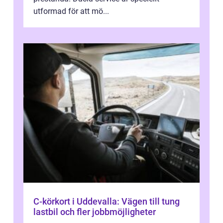
utformad för att mö...
C-körkort i Uddevalla: Vägen till tung
lastbil och fler jobbmöjligheter