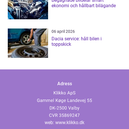
Begagnade bildelar smart
ekonomi och hållbart bilägande
06 april 2026
Dacia service: håll bilen i
toppskick
Adress
web:
www.klikko.dk