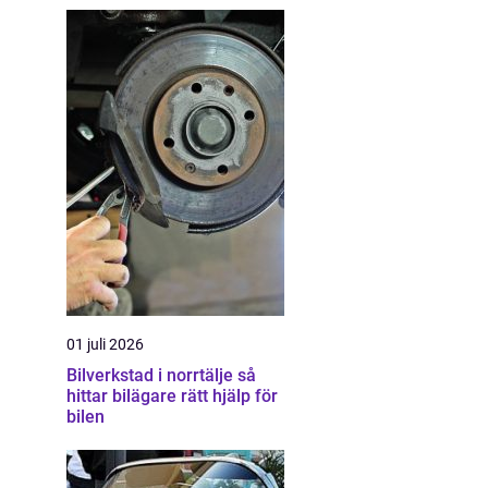
01 juli 2026
Bilverkstad i norrtälje så
hittar bilägare rätt hjälp för
bilen