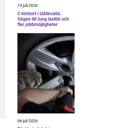
10 juli 2026
C-körkort i Uddevalla:
Vägen till tung lastbil och
fler jobbmöjligheter
06 juli 2026