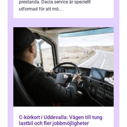
prestanda. Dacia service är speciellt
utformad för att mö...
C-körkort i Uddevalla: Vägen till tung
lastbil och fler jobbmöjligheter