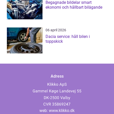
Begagnade bildelar smart
ekonomi och hållbart bilägande
06 april 2026
Dacia service: håll bilen i
toppskick
Adress
web:
www.klikko.dk