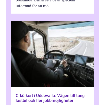
prestanda. Dacia service är speciellt
utformad för att mö...
C-körkort i Uddevalla: Vägen till tung
lastbil och fler jobbmöjligheter