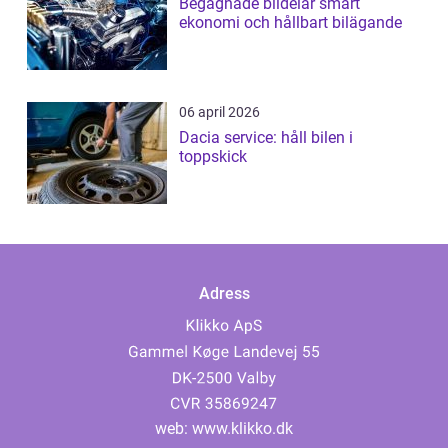
Begagnade bildelar smart
ekonomi och hållbart bilägande
06 april 2026
Dacia service: håll bilen i
toppskick
Adress
web:
www.klikko.dk