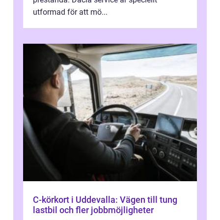
utformad för att mö...
C-körkort i Uddevalla: Vägen till tung
lastbil och fler jobbmöjligheter