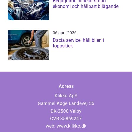
Begagnade bildelar smart
ekonomi och hållbart bilägande
06 april 2026
Dacia service: håll bilen i
toppskick
Adress
web:
www.klikko.dk