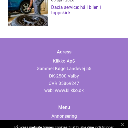
06 april 2026
Dacia service: håll bilen i
toppskick
Adress
web:
www.klikko.dk
Menu
Annonsering
Om oss
På vores website bruges cookies til at huske dine indstillinger,