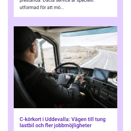
prestanda. Dacia service är speciellt
utformad för att mö...
C-körkort i Uddevalla: Vägen till tung
lastbil och fler jobbmöjligheter