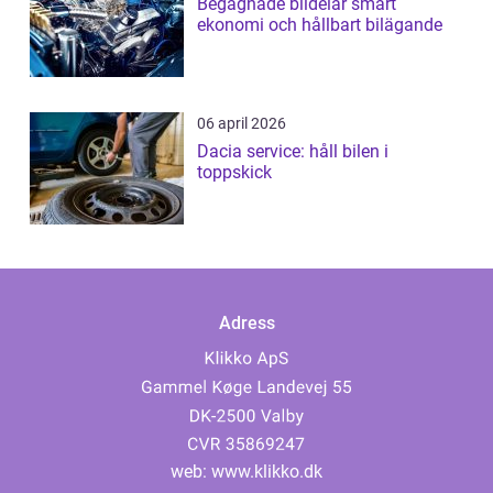
Begagnade bildelar smart
ekonomi och hållbart bilägande
06 april 2026
Dacia service: håll bilen i
toppskick
Adress
web:
www.klikko.dk