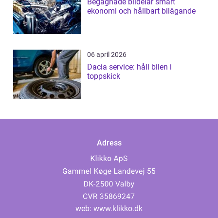
Begagnade bildelar smart
ekonomi och hållbart bilägande
06 april 2026
Dacia service: håll bilen i
toppskick
Adress
web:
www.klikko.dk