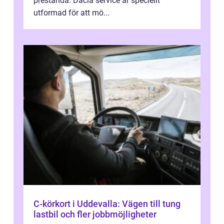
prestanda. Dacia service är speciellt
utformad för att mö...
C-körkort i Uddevalla: Vägen till tung
lastbil och fler jobbmöjligheter