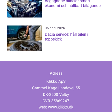
Begagnade bildelar smart
ekonomi och hållbart bilägande
06 april 2026
Dacia service: håll bilen i
toppskick
Adress
web:
www.klikko.dk