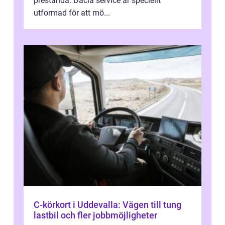
prestanda. Dacia service är speciellt
utformad för att mö...
C-körkort i Uddevalla: Vägen till tung
lastbil och fler jobbmöjligheter