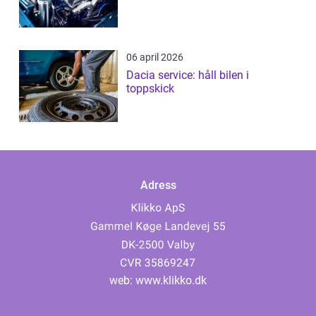
06 april 2026
Dacia service: håll bilen i
toppskick
Adress
web:
www.klikko.dk