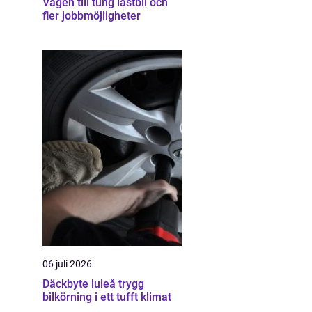
Vägen till tung lastbil och
fler jobbmöjligheter
06 juli 2026
Däckbyte luleå trygg
bilkörning i ett tufft klimat