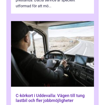
prestanda. Dacia service är speciellt
utformad för att mö...
C-körkort i Uddevalla: Vägen till tung
lastbil och fler jobbmöjligheter