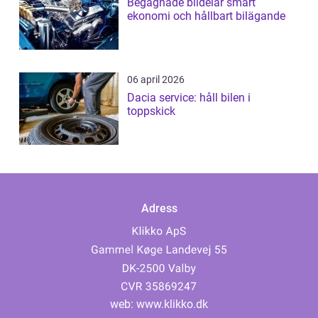
Begagnade bildelar smart
ekonomi och hållbart bilägande
06 april 2026
Dacia service: håll bilen i
toppskick
Adress
web:
www.klikko.dk